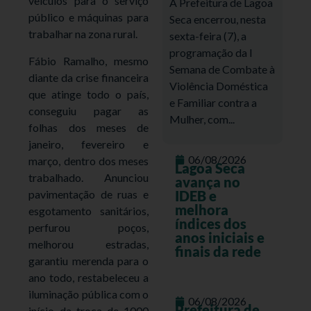
veículos para o serviço
A Prefeitura de Lagoa
público e máquinas para
Seca encerrou, nesta
trabalhar na zona rural.
sexta-feira (7), a
programação da I
Fábio Ramalho, mesmo
Semana de Combate à
diante da crise financeira
Violência Doméstica
que atinge todo o país,
e Familiar contra a
conseguiu pagar as
Mulher, com...
folhas dos meses de
janeiro, fevereiro e
06/08/2026
março, dentro dos meses
Lagoa Seca
trabalhado. Anunciou
avança no
pavimentação de ruas e
IDEB e
melhora
esgotamento sanitários,
índices dos
perfurou poços,
anos iniciais e
melhorou estradas,
finais da rede
garantiu merenda para o
ano todo, restabeleceu a
iluminação pública com o
06/08/2026
Prefeitura de
início da troca de 1000