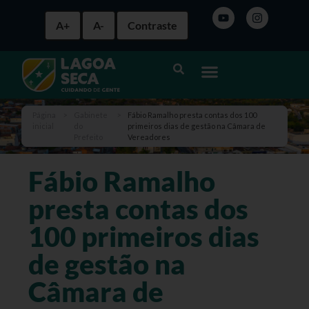
A+
A-
Contraste
Página
>
Gabinete
>
Fábio Ramalho presta contas dos 100
inicial
do
primeiros dias de gestão na Câmara de
Prefeito
Vereadores
Fábio Ramalho
presta contas dos
100 primeiros dias
de gestão na
Câmara de