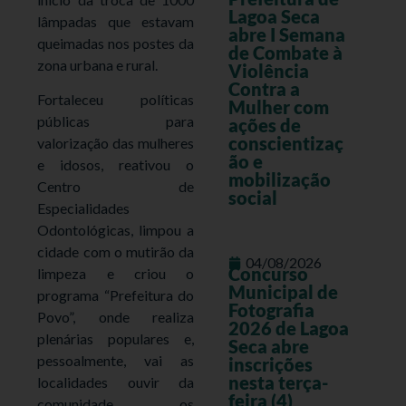
Lagoa Seca
lâmpadas que estavam
abre I Semana
queimadas nos postes da
de Combate à
zona urbana e rural.
Violência
Contra a
Fortaleceu políticas
Mulher com
públicas para
ações de
conscientizaç
valorização das mulheres
ão e
e idosos, reativou o
mobilização
Centro de
social
Especialidades
Odontológicas, limpou a
cidade com o mutirão da
04/08/2026
Concurso
limpeza e criou o
Municipal de
programa “Prefeitura do
Fotografia
Povo”, onde realiza
2026 de Lagoa
plenárias populares e,
Seca abre
pessoalmente, vai as
inscrições
nesta terça-
localidades ouvir da
feira (4)
comunidade os