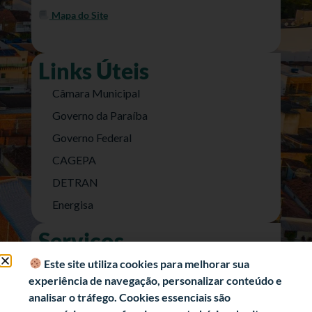
Mapa do Site
Links Úteis
Câmara Municipal
Governo da Paraíba
Governo Federal
CAGEPA
DETRAN
Energisa
Serviços
Nota Fiscal Eletrônica
Este site utiliza cookies para melhorar sua
experiência de navegação, personalizar conteúdo e
e-SIC (Acesso a Informação)
analisar o tráfego. Cookies essenciais são
Transparência Fiscal