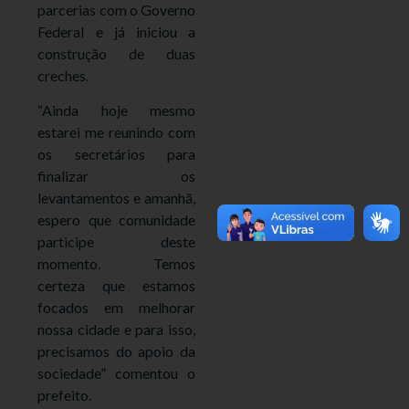
parcerias com o Governo
Federal e já iniciou a
construção de duas
creches.
“Ainda hoje mesmo
estarei me reunindo com
os secretários para
finalizar os
levantamentos e amanhã,
espero que comunidade
participe deste
momento. Temos
certeza que estamos
focados em melhorar
nossa cidade e para isso,
precisamos do apoio da
sociedade” comentou o
prefeito.