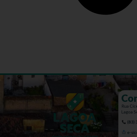
Co
Rua Cíce
Lagoa S
(83)
e-sic