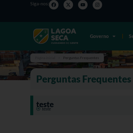
Siga-nos:
Governo
S
Página inicial
>
Perguntas Frequentes
Perguntas Frequentes
teste
teste