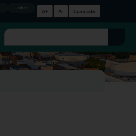
o
Rodapé
A+
A-
Contraste