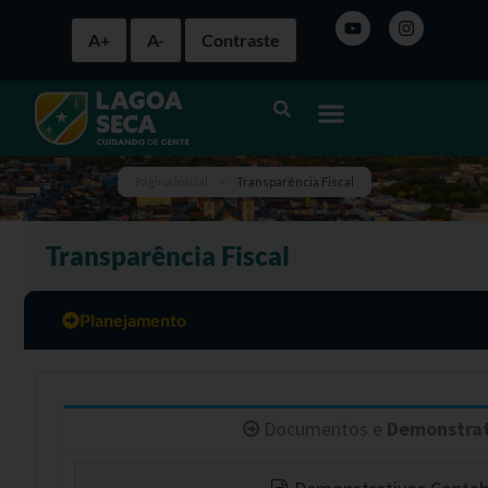
A+
A-
Contraste
Página inicial
>
Transparência Fiscal
Transparência Fiscal
Planejamento