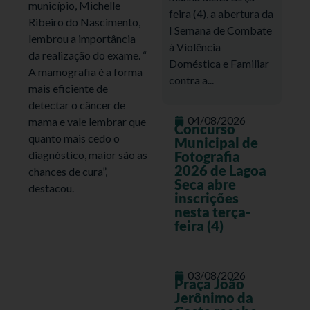
município, Michelle
feira (4), a abertura da
Ribeiro do Nascimento,
I Semana de Combate
lembrou a importância
à Violência
da realização do exame. “
Doméstica e Familiar
A mamografia é a forma
contra a...
mais eficiente de
detectar o câncer de
04/08/2026
mama e vale lembrar que
Concurso
quanto mais cedo o
Municipal de
diagnóstico, maior são as
Fotografia
2026 de Lagoa
chances de cura”,
Seca abre
destacou.
inscrições
nesta terça-
feira (4)
03/08/2026
Praça João
Jerônimo da