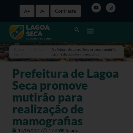
A+
A-
Contraste
Página
>
Saúde
>
Prefeitura de Lagoa Seca promove mutirão
inicial
para realização de mamografias
Prefeitura de Lagoa
Seca promove
mutirão para
realização de
mamografias
10/05/2017
17:45
Saúde