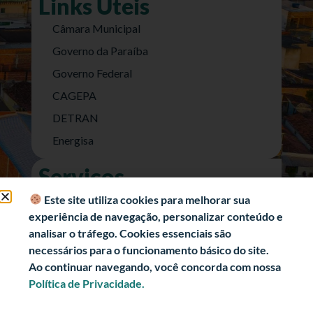
Links Úteis
Câmara Municipal
Governo da Paraíba
Governo Federal
CAGEPA
DETRAN
Energisa
Serviços
Nota Fiscal Eletrônica
Este site utiliza cookies para melhorar sua
experiência de navegação, personalizar conteúdo e
e-SIC (Acesso a Informação)
analisar o tráfego. Cookies essenciais são
Transparência Fiscal
necessários para o funcionamento básico do site.
História
Ao continuar navegando, você concorda com nossa
Política de Privacidade.
Informações Turísticas
Politica de Privacidade