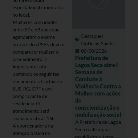
especialmente montada
no local.
Mulheres com idades
entre 50 e 69 anos que
Destaques
,
agendaram o exame
Notícias
,
Saúde
através dos PSF’s devem
06/08/2026
comparecer realizar o
Prefeitura de
procedimento. É
Lagoa Seca abre I
importante está
Semana de
portando os seguintes
Combate à
documentos: Cartão do
Violência Contra a
SUS, RG, CPF e um
Mulher com ações
comprovante de
de
residência. O
conscientização e
atendimento será
mobilização social
realizado até as 16h.
A Prefeitura de Lagoa
A coordenadora da
Seca realizou, na
atenção básica no
manhã desta terça-