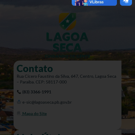
Contato
Rua Cícero Faustino da Silva, 647, Centro, Lagoa Seca
– Paraíba. CEP: 58117-000
(83) 3366-1991
e-sic@lagoaseca.pb.gov.br
Mapa do Site