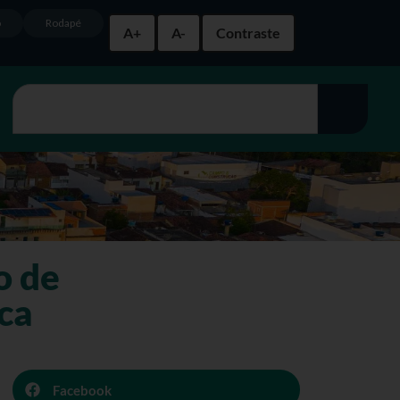
o
Rodapé
A+
A-
Contraste
o de
ca
Facebook