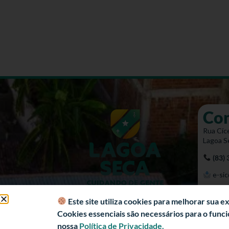
Co
Rua Cíce
Lagoa S
(83)
e-sic
Mapa 
Este site utiliza cookies para melhorar sua 
Cookies essenciais são necessários para o fun
nossa
Política de Privacidade.