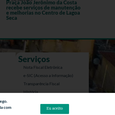
Praça João Jerônimo da Costa
recebe serviços de manutenção
e melhorias no Centro de Lagoa
Seca
Serviços
Nota Fiscal Eletrônica
e-SIC (Acesso a Informação)
Transparência Fiscal
História
Informações Turísticas
fego.
rda com
Eu aceito
Politica de Privacidade