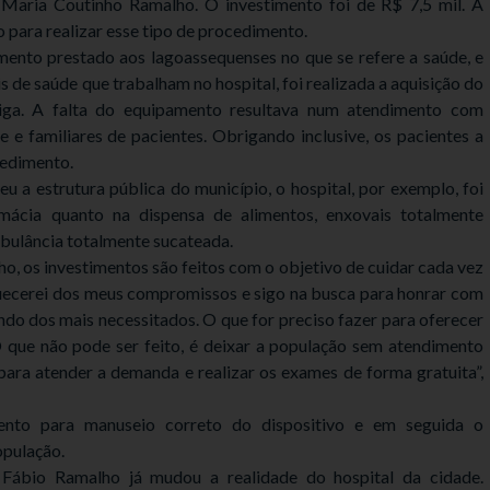
Maria Coutinho Ramalho. O investimento foi de R$ 7,5 mil. A
para realizar esse tipo de procedimento.
mento prestado aos lagoassequenses no que se refere a saúde, e
s de saúde que trabalham no hospital, foi realizada a aquisição do
iga. A falta do equipamento resultava num atendimento com
e e familiares de pacientes. Obrigando inclusive, os pacientes a
cedimento.
u a estrutura pública do município, o hospital, por exemplo, foi
rmácia quanto na dispensa de alimentos, enxovais totalmente
mbulância totalmente sucateada.
o, os investimentos são feitos com o objetivo de cuidar cada vez
uecerei dos meus compromissos e sigo na busca para honrar com
ndo dos mais necessitados. O que for preciso fazer para oferecer
 que não pode ser feito, é deixar a população sem atendimento
ara atender a demanda e realizar os exames de forma gratuita”,
mento para manuseio correto do dispositivo e em seguida o
opulação.
Fábio Ramalho já mudou a realidade do hospital da cidade.