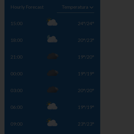
Hourly Forecast
15:00
24
°
/
24
°
18:00
20
°
/
23
°
21:00
19
°
/
20
°
00:00
19
°
/
19
°
03:00
20
°
/
20
°
06:00
19
°
/
19
°
09:00
23
°
/
23
°