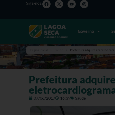
Siga-nos:
Governo
S
Página inicial
>
Saúde
>
Prefeitura adquire aparelho para
Prefeitura adquire
eletrocardiograma
07/06/2017
16:39
Saúde