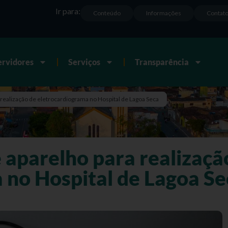
Ir para:
Conteúdo
Informações
Contat
ervidores
Serviços
Transparência
 realização de eletrocardiograma no Hospital de Lagoa Seca
 aparelho para realizaçã
 no Hospital de Lagoa Se