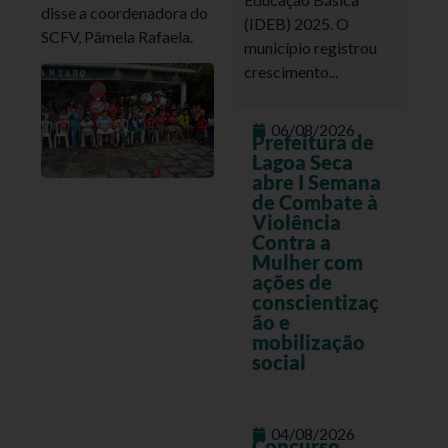
disse a coordenadora do
(IDEB) 2025. O
SCFV, Pâmela Rafaela.
município registrou
crescimento...
06/08/2026
Prefeitura de
Lagoa Seca
abre I Semana
de Combate à
Violência
Contra a
Mulher com
ações de
conscientizaç
ão e
mobilização
social
04/08/2026
Concurso