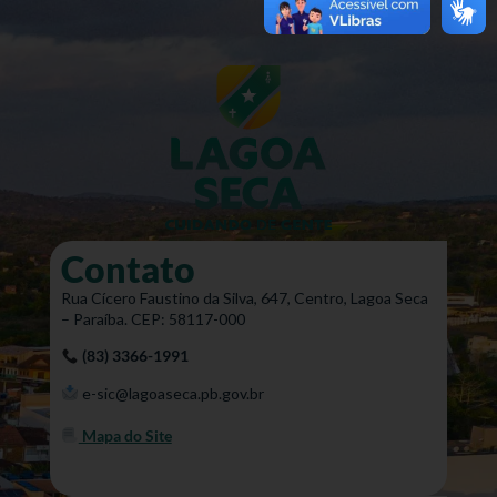
Contato
Rua Cícero Faustino da Silva, 647, Centro, Lagoa Seca
– Paraíba. CEP: 58117-000
(83) 3366-1991
e-sic@lagoaseca.pb.gov.br
Mapa do Site