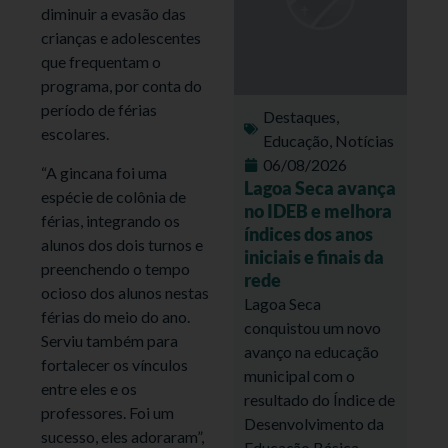
diminuir a evasão das
crianças e adolescentes
que frequentam o
programa, por conta do
período de férias
Destaques
,
escolares.
Educação
,
Notícias
06/08/2026
“A gincana foi uma
Lagoa Seca avança
espécie de colônia de
no IDEB e melhora
férias, integrando os
índices dos anos
alunos dos dois turnos e
iniciais e finais da
preenchendo o tempo
rede
ocioso dos alunos nestas
Lagoa Seca
férias do meio do ano.
conquistou um novo
Serviu também para
avanço na educação
fortalecer os vínculos
municipal com o
entre eles e os
resultado do Índice de
professores. Foi um
Desenvolvimento da
sucesso, eles adoraram”,
Educação Básica