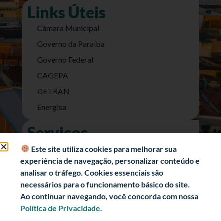
Links Úteis
Câmara Municipal
Governo da Paraíba
Governo Federal
CAGEPA
DETRAN
Energisa
Serviços
Nota Fiscal Eletrônica
Este site utiliza cookies para melhorar sua
experiência de navegação, personalizar conteúdo e
e-SIC (Acesso a Informação)
analisar o tráfego. Cookies essenciais são
Transparência Fiscal
necessários para o funcionamento básico do site.
História
Ao continuar navegando, você concorda com nossa
Política de Privacidade.
Informações Turísticas