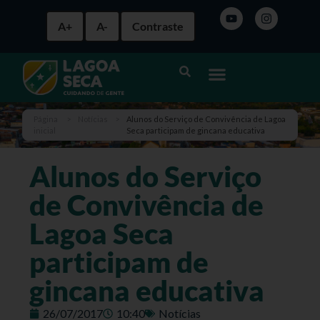
A+
A-
Contraste
Página
>
Notícias
>
Alunos do Serviço de Convivência de Lagoa
inicial
Seca participam de gincana educativa
Alunos do Serviço
de Convivência de
Lagoa Seca
participam de
gincana educativa
26/07/2017
10:40
Notícias