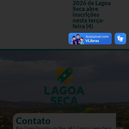
2026 de Lagoa
Seca abre
inscrições
nesta terça-
feira (4)
Contato
Rua Cícero Faustino da Silva, 647, Centro, Lagoa Seca