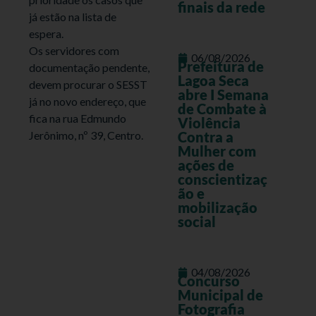
finais da rede
já estão na lista de
espera.
Os servidores com
06/08/2026
Prefeitura de
documentação pendente,
Lagoa Seca
devem procurar o SESST
abre I Semana
já no novo endereço, que
de Combate à
fica na rua Edmundo
Violência
Jerônimo, nº 39, Centro.
Contra a
Mulher com
ações de
conscientizaç
ão e
mobilização
social
04/08/2026
Concurso
Municipal de
Fotografia