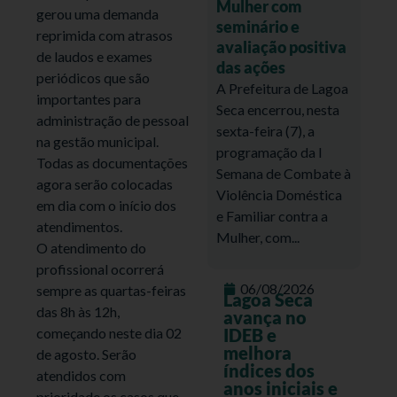
Mulher com
gerou uma demanda
seminário e
reprimida com atrasos
avaliação positiva
de laudos e exames
das ações
periódicos que são
A Prefeitura de Lagoa
importantes para
Seca encerrou, nesta
administração de pessoal
sexta-feira (7), a
na gestão municipal.
programação da I
Todas as documentações
Semana de Combate à
agora serão colocadas
Violência Doméstica
em dia com o início dos
e Familiar contra a
atendimentos.
Mulher, com...
O atendimento do
profissional ocorrerá
06/08/2026
sempre as quartas-feiras
Lagoa Seca
das 8h às 12h,
avança no
começando neste dia 02
IDEB e
melhora
de agosto. Serão
índices dos
atendidos com
anos iniciais e
prioridade os casos que