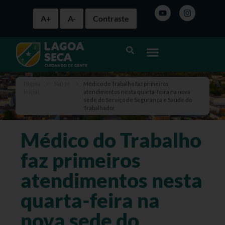
A+
A-
Contraste
Página
>
Saúde
>
Médico do Trabalho faz primeiros
inicial
atendimentos nesta quarta-feira na nova
sede do Serviço de Segurança e Saúde do
Trabalhador
Médico do Trabalho
faz primeiros
atendimentos nesta
quarta-feira na
nova sede do