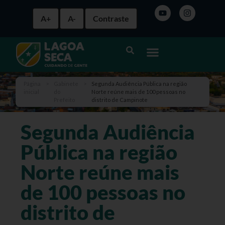
A+
A-
Contraste
Página
>
Gabinete
>
Segunda Audiência Pública na região
inicial
do
Norte reúne mais de 100 pessoas no
Prefeito
distrito de Campinote
Segunda Audiência
Pública na região
Norte reúne mais
de 100 pessoas no
distrito de