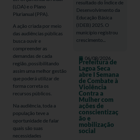
resultado do Índice de
(LOA) e o Plano
Desenvolvimento da
Plurianual (PPA).
Educação Básica
(IDEB) 2025. O
A ação criada por meio
município registrou
das audiências públicas
crescimento...
busca ouvir e
compreender as
demandas de cada
06/08/2026
Prefeitura de
região, possibilitando
Lagoa Seca
assim uma melhor gestão
abre I Semana
que poderá utilizar de
de Combate à
forma correta os
Violência
Contra a
recursos públicos.
Mulher com
ações de
Na audiência, toda a
conscientizaç
população teve a
ão e
oportunidade de falar
mobilização
quais são suas
social
necessidades