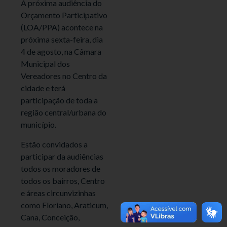
A próxima audiência do
Orçamento Participativo
(LOA/PPA) acontece na
próxima sexta-feira, dia
4 de agosto, na Câmara
Municipal dos
Vereadores no Centro da
cidade e terá
participação de toda a
região central/urbana do
município.
Estão convidados a
participar da audiências
todos os moradores de
todos os bairros, Centro
e áreas circunvizinhas
como Floriano, Araticum,
Cana, Conceição,