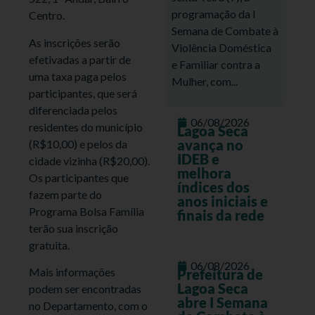
programação da I
Centro.
Semana de Combate à
As inscrições serão
Violência Doméstica
efetivadas a partir de
e Familiar contra a
uma taxa paga pelos
Mulher, com...
participantes, que será
diferenciada pelos
06/08/2026
residentes do município
Lagoa Seca
avança no
(R$10,00) e pelos da
IDEB e
cidade vizinha (R$20,00).
melhora
Os participantes que
índices dos
fazem parte do
anos iniciais e
Programa Bolsa Família
finais da rede
terão sua inscrição
gratuita.
06/08/2026
Mais informações
Prefeitura de
Lagoa Seca
podem ser encontradas
abre I Semana
no Departamento, com o