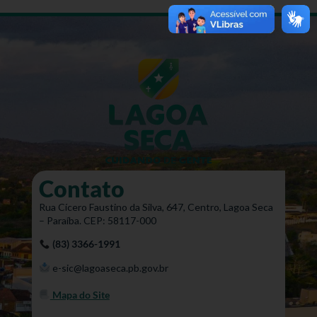
Contato
Rua Cícero Faustino da Silva, 647, Centro, Lagoa Seca
– Paraíba. CEP: 58117-000
(83) 3366-1991
e-sic@lagoaseca.pb.gov.br
Mapa do Site