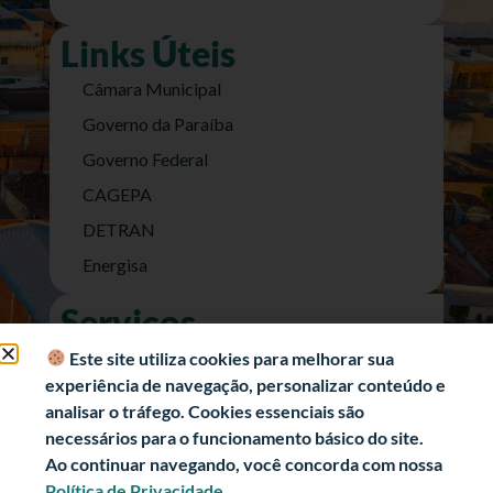
Links Úteis
Câmara Municipal
Governo da Paraíba
Governo Federal
CAGEPA
DETRAN
Energisa
Serviços
Nota Fiscal Eletrônica
Este site utiliza cookies para melhorar sua
experiência de navegação, personalizar conteúdo e
e-SIC (Acesso a Informação)
analisar o tráfego. Cookies essenciais são
Transparência Fiscal
necessários para o funcionamento básico do site.
História
Ao continuar navegando, você concorda com nossa
Política de Privacidade.