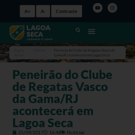
A+
A-
Contraste
Página
>
Notícias
>
Peneirão do Clube de Regatas Vasco da
inicial
Gama/RJ acontecerá em Lagoa Seca
Peneirão do Clube
de Regatas Vasco
da Gama/RJ
acontecerá em
Lagoa Seca
25/09/2017
16:48
Notícias