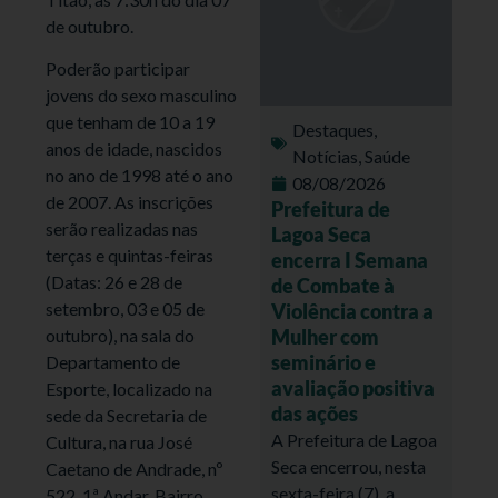
de outubro.
Poderão participar
jovens do sexo masculino
que tenham de 10 a 19
Destaques
,
anos de idade, nascidos
Notícias
,
Saúde
no ano de 1998 até o ano
08/08/2026
de 2007. As inscrições
Prefeitura de
serão realizadas nas
Lagoa Seca
terças e quintas-feiras
encerra I Semana
(Datas: 26 e 28 de
de Combate à
setembro, 03 e 05 de
Violência contra a
Mulher com
outubro), na sala do
seminário e
Departamento de
avaliação positiva
Esporte, localizado na
das ações
sede da Secretaria de
A Prefeitura de Lagoa
Cultura, na rua José
Seca encerrou, nesta
Caetano de Andrade, nº
sexta-feira (7), a
522, 1ª Andar, Bairro