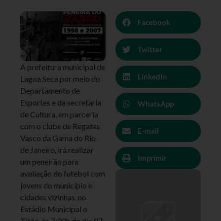
Facebook
Twitter
A prefeitura municipal de
LinkedIn
Lagoa Seca por meio do
Departamento de
Esportes e da secretaria
WhatsApp
de Cultura, em parceria
com o clube de Regatas
E-mail
Vasco da Gama do Rio
de Janeiro, irá realizar
Imprimir
um peneirão para
avaliação do futebol com
jovens do município e
cidades vizinhas, no
Estádio Municipal o
Titão, às 7:30h do dia 07