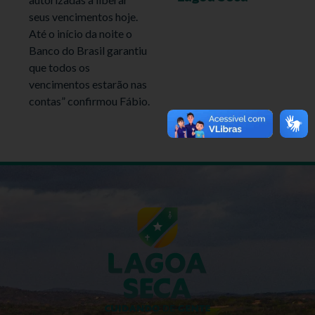
seus vencimentos hoje.
Até o início da noite o
Banco do Brasil garantiu
que todos os
vencimentos estarão nas
contas” confirmou Fábio.