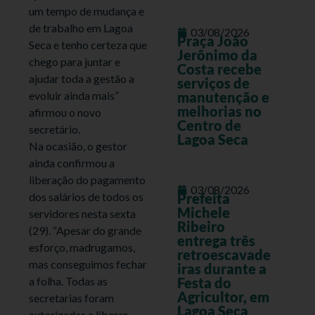
um tempo de mudança e
de trabalho em Lagoa
03/08/2026
Praça João
Seca e tenho certeza que
Jerônimo da
chego para juntar e
Costa recebe
ajudar toda a gestão a
serviços de
evoluir ainda mais”
manutenção e
melhorias no
afirmou o novo
Centro de
secretário.
Lagoa Seca
Na ocasião, o gestor
ainda confirmou a
liberação do pagamento
03/08/2026
dos salários de todos os
Prefeita
Michele
servidores nesta sexta
Ribeiro
(29). “Apesar do grande
entrega três
esforço, madrugamos,
retroescavade
mas conseguimos fechar
iras durante a
a folha. Todas as
Festa do
Agricultor, em
secretarias foram
Lagoa Seca
autorizadas a liberar