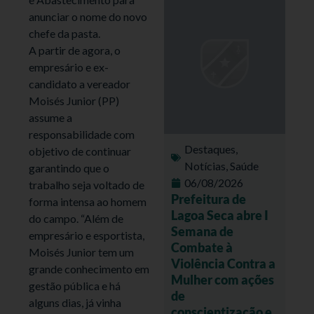
anunciar o nome do novo
chefe da pasta.
A partir de agora, o
empresário e ex-
candidato a vereador
Moisés Junior (PP)
assume a
responsabilidade com
Destaques
,
objetivo de continuar
Notícias
,
Saúde
garantindo que o
06/08/2026
trabalho seja voltado de
Prefeitura de
forma intensa ao homem
Lagoa Seca abre I
do campo. “Além de
Semana de
empresário e esportista,
Combate à
Moisés Junior tem um
Violência Contra a
grande conhecimento em
Mulher com ações
gestão pública e há
de
alguns dias, já vinha
conscientização e