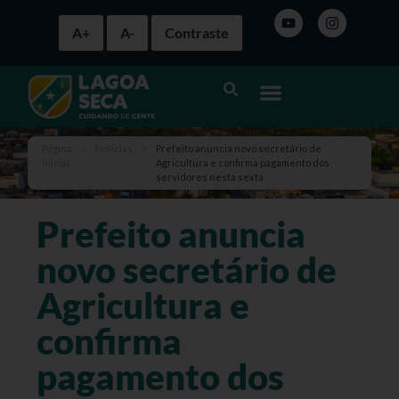
A+
A-
Contraste
Página
>
Notícias
>
Prefeito anuncia novo secretário de
inicial
Agricultura e confirma pagamento dos
servidores nesta sexta
Prefeito anuncia
novo secretário de
Agricultura e
confirma
pagamento dos