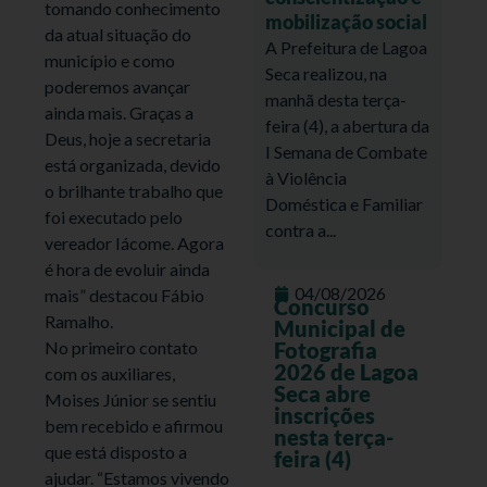
tomando conhecimento
mobilização social
da atual situação do
A Prefeitura de Lagoa
município e como
Seca realizou, na
poderemos avançar
manhã desta terça-
ainda mais. Graças a
feira (4), a abertura da
Deus, hoje a secretaria
I Semana de Combate
está organizada, devido
à Violência
o brilhante trabalho que
Doméstica e Familiar
foi executado pelo
contra a...
vereador Iácome. Agora
é hora de evoluir ainda
04/08/2026
mais” destacou Fábio
Concurso
Ramalho.
Municipal de
No primeiro contato
Fotografia
2026 de Lagoa
com os auxiliares,
Seca abre
Moises Júnior se sentiu
inscrições
bem recebido e afirmou
nesta terça-
que está disposto a
feira (4)
ajudar. “Estamos vivendo