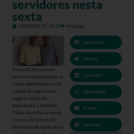
servidores nesta
sexta
29/09/2017
15:27
Notícias
Facebook
Twitter
A manhã desta sexta-
LinkedIn
feira foi movimentada na
rotina administrativa da
cidade de Lagoa Seca.
WhatsApp
Logo no início do
expediente, o prefeito
E-mail
Fábio Ramalho se reuniu
com os servidores da
Imprimir
Secretaria de Agricultura
e Abastecimento para