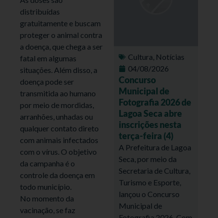
distribuídas
gratuitamente e buscam
proteger o animal contra
a doença, que chega a ser
Cultura
,
Notícias
fatal em algumas
04/08/2026
situações. Além disso, a
Concurso
doença pode ser
Municipal de
transmitida ao humano
Fotografia 2026 de
por meio de mordidas,
Lagoa Seca abre
arranhões, unhadas ou
inscrições nesta
qualquer contato direto
terça-feira (4)
com animais infectados
A Prefeitura de Lagoa
com o vírus. O objetivo
Seca, por meio da
da campanha é o
Secretaria de Cultura,
controle da doença em
Turismo e Esporte,
todo município.
lançou o Concurso
No momento da
Municipal de
vacinação, se faz
Fotografia 2026. Com