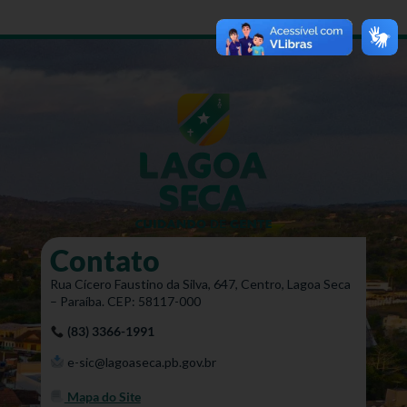
Contato
Rua Cícero Faustino da Silva, 647, Centro, Lagoa Seca
– Paraíba. CEP: 58117-000
(83) 3366-1991
e-sic@lagoaseca.pb.gov.br
Mapa do Site