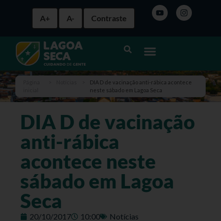
A+
A-
Contraste
Página
>
Notícias
>
DIA D de vacinação anti-rábica acontece
inicial
neste sábado em Lagoa Seca
DIA D de vacinação
anti-rábica
acontece neste
sábado em Lagoa
Seca
20/10/2017
10:00
Notícias