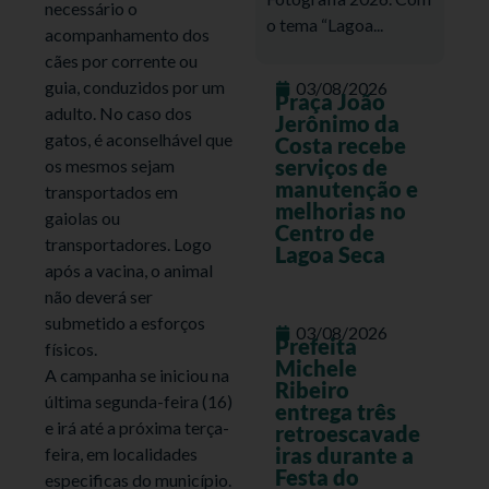
necessário o
o tema “Lagoa...
acompanhamento dos
cães por corrente ou
guia, conduzidos por um
03/08/2026
Praça João
adulto. No caso dos
Jerônimo da
gatos, é aconselhável que
Costa recebe
serviços de
os mesmos sejam
manutenção e
transportados em
melhorias no
gaiolas ou
Centro de
transportadores. Logo
Lagoa Seca
após a vacina, o animal
não deverá ser
submetido a esforços
03/08/2026
Prefeita
físicos.
Michele
A campanha se iniciou na
Ribeiro
última segunda-feira (16)
entrega três
e irá até a próxima terça-
retroescavade
iras durante a
feira, em localidades
Festa do
especificas do município.