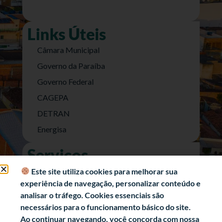
Links Úteis
Câmara Municipal
Governo da Paraíba
Governo Federal
CAGEPA
DETRAN
Energisa
Serviços
Nota Fiscal Eletrônica
Este site utiliza cookies para melhorar sua
experiência de navegação, personalizar conteúdo e
e-SIC (Acesso a Informação)
analisar o tráfego. Cookies essenciais são
Transparência Fiscal
necessários para o funcionamento básico do site.
História
Ao continuar navegando, você concorda com nossa