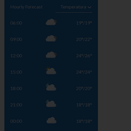
Hourly Forecast
06:00
19
°
/
19
°
09:00
20
°
/
22
°
12:00
24
°
/
26
°
15:00
24
°
/
24
°
18:00
20
°
/
20
°
21:00
18
°
/
18
°
00:00
18
°
/
18
°