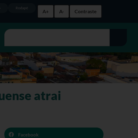
o
Rodapé
A+
A-
Contraste
ense atrai
Facebook