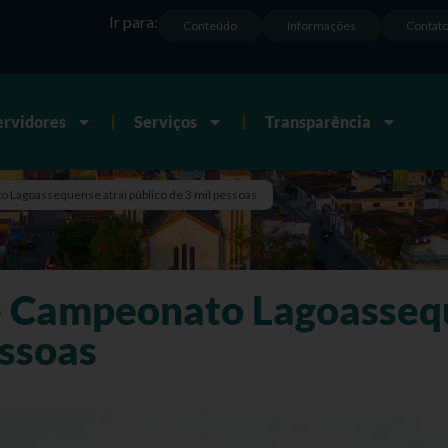
Ir para:
Conteúdo
Informações
Contat
ervidores
Serviços
Transparência
 Lagoassequense atrai público de 3 mil pessoas
e Campeonato Lagoassequ
essoas