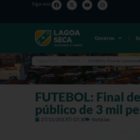
Siga-nos:
Governo
S
Página inicial
>
Notícias
>
FUTEBOL: Final de Campeonato
FUTEBOL: Final d
público de 3 mil p
27/11/2017
07:30
Notícias