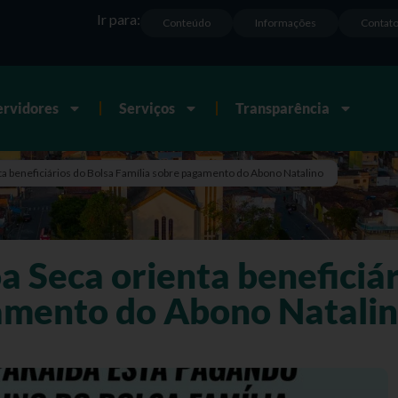
Ir para:
Conteúdo
Informações
Contat
ervidores
Serviços
Transparência
ta beneficiários do Bolsa Família sobre pagamento do Abono Natalino
a Seca orienta beneficiár
amento do Abono Natali