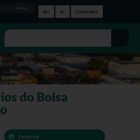
o
Rodapé
A+
A-
Contraste
ios do Bolsa
no
Facebook