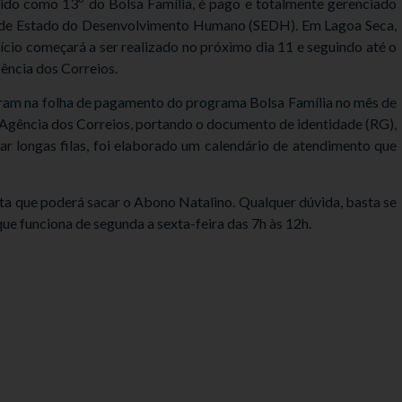
ido como 13º do Bolsa Família, é pago e totalmente gerenciado
a de Estado do Desenvolvimento Humano (SEDH). Em Lagoa Seca,
io começará a ser realizado no próximo dia 11 e seguindo até o
ência dos Correios.
eram na folha de pagamento do programa Bolsa Família no mês de
 a Agência dos Correios, portando o documento de identidade (RG),
ar longas filas, foi elaborado um calendário de atendimento que
ata que poderá sacar o Abono Natalino. Qualquer dúvida, basta se
 que funciona de segunda a sexta-feira das 7h às 12h.