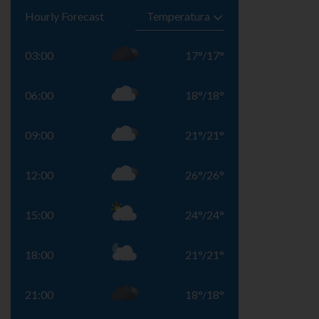
Hourly Forecast
03:00
17
°
/
17
°
06:00
18
°
/
18
°
09:00
21
°
/
21
°
12:00
26
°
/
26
°
15:00
24
°
/
24
°
18:00
21
°
/
21
°
21:00
18
°
/
18
°