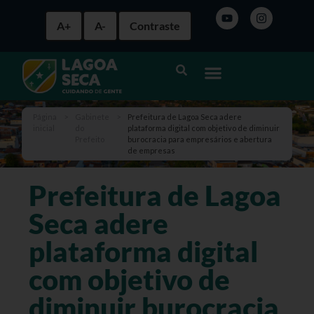
A+
A-
Contraste
Página
>
Gabinete
>
Prefeitura de Lagoa Seca adere
inicial
do
plataforma digital com objetivo de diminuir
Prefeito
burocracia para empresários e abertura
de empresas
Prefeitura de Lagoa
Seca adere
plataforma digital
com objetivo de
diminuir burocracia