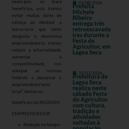
município, só trará
03/08/2026
Prefeita
benefícios, pois iremos
Michele
evitar muitas dores de
Ribeiro
cabeça ao diminuir a
entrega três
retroescavade
burocracia que tanto
iras durante a
desgasta e desmotiva
Festa do
empreendedores. Iremos
Agricultor, em
reduzir a informalidade,
Lagoa Seca
aumentar a
competitividade, nos
adequar as normas
31/07/2026
Prefeitura de
federais e alavancar o
Lagoa Seca
empreendedorismo
realiza neste
local”, destacou.
sábado Festa
do Agricultor
Benefícios da REDESIM:
com cultura,
tradição e
EMPREENDEDOR
atividades
voltadas à
Redução no tempo
população