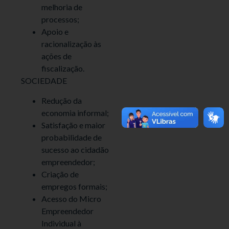
melhoria de
processos;
Apoio e
racionalização às
ações de
fiscalização.
SOCIEDADE
Redução da
economia informal;
Satisfação e maior
probabilidade de
sucesso ao cidadão
empreendedor;
Criação de
empregos formais;
Acesso do Micro
Empreendedor
Individual à