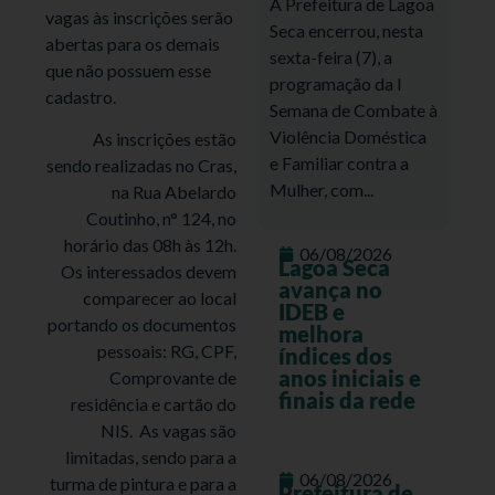
A Prefeitura de Lagoa
vagas às inscrições serão
Seca encerrou, nesta
abertas para os demais
sexta-feira (7), a
que não possuem esse
programação da I
cadastro.
Semana de Combate à
Violência Doméstica
As inscrições estão
e Familiar contra a
sendo realizadas no Cras,
Mulher, com...
na Rua Abelardo
Coutinho, n° 124, no
horário das 08h às 12h.
06/08/2026
Lagoa Seca
Os interessados devem
avança no
comparecer ao local
IDEB e
portando os documentos
melhora
pessoais: RG, CPF,
índices dos
anos iniciais e
Comprovante de
finais da rede
residência e cartão do
NIS. As vagas são
limitadas, sendo para a
06/08/2026
turma de pintura e para a
Prefeitura de