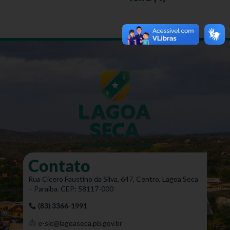
Contato
Rua Cícero Faustino da Silva, 647, Centro, Lagoa Seca
– Paraíba. CEP: 58117-000
(83) 3366-1991
e-sic@lagoaseca.pb.gov.br