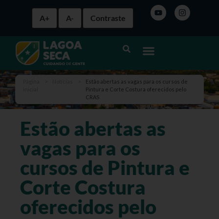
A+
A-
Contraste
Página
>
Notícias
>
Estão abertas as vagas para os cursos de
inicial
Pintura e Corte Costura oferecidos pelo
CRAS
Estão abertas as
vagas para os
cursos de Pintura e
Corte Costura
oferecidos pelo