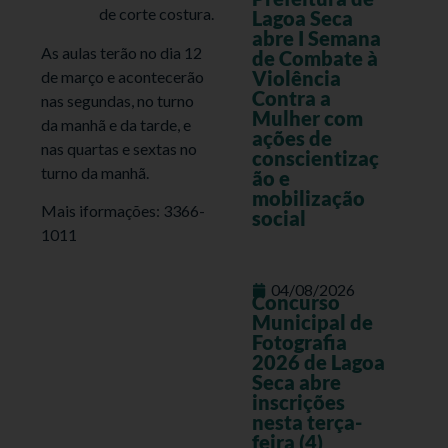
de corte costura.
Lagoa Seca
abre I Semana
As aulas terão no dia 12
de Combate à
Violência
de março e acontecerão
Contra a
nas segundas, no turno
Mulher com
da manhã e da tarde, e
ações de
nas quartas e sextas no
conscientizaç
turno da manhã.
ão e
mobilização
Mais iformações: 3366-
social
1011
04/08/2026
Concurso
Municipal de
Fotografia
2026 de Lagoa
Seca abre
inscrições
nesta terça-
feira (4)