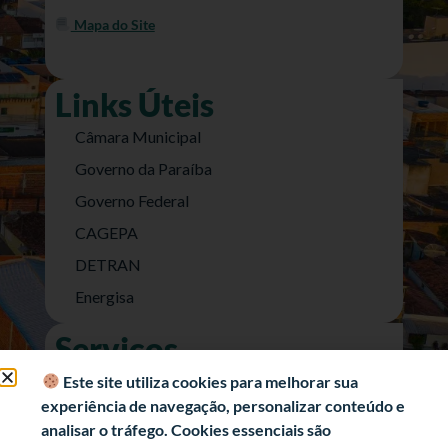
Mapa do Site
Links Úteis
Câmara Municipal
Governo da Paraíba
Governo Federal
CAGEPA
DETRAN
Energisa
Serviços
Nota Fiscal Eletrônica
Este site utiliza cookies para melhorar sua
experiência de navegação, personalizar conteúdo e
e-SIC (Acesso a Informação)
analisar o tráfego. Cookies essenciais são
Transparência Fiscal