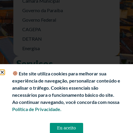
Câmara Municipal
Governo da Paraíba
Governo Federal
CAGEPA
DETRAN
Energisa
Serviços
Nota Fiscal Eletrônica
Este site utiliza cookies para melhorar sua
experiência de navegação, personalizar conteúdo e
e-SIC (Acesso a Informação)
analisar o tráfego. Cookies essenciais são
Transparência Fiscal
necessários para o funcionamento básico do site.
História
Ao continuar navegando, você concorda com nossa
Política de Privacidade.
Informações Turísticas
Politica de Privacidade
Eu aceito