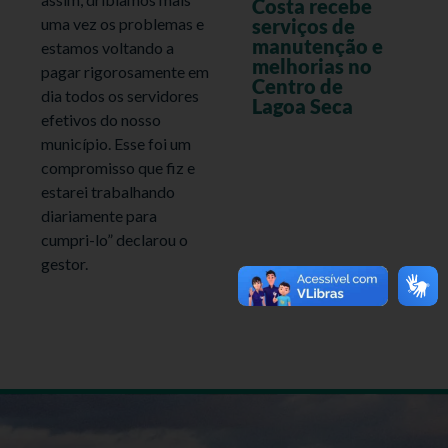
Costa recebe
uma vez os problemas e
serviços de
manutenção e
estamos voltando a
melhorias no
pagar rigorosamente em
Centro de
dia todos os servidores
Lagoa Seca
efetivos do nosso
município. Esse foi um
compromisso que fiz e
estarei trabalhando
diariamente para
cumpri-lo” declarou o
gestor.