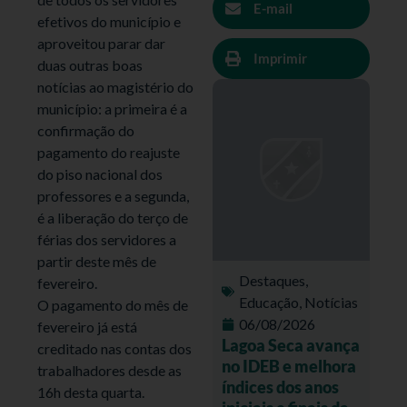
E-mail
efetivos do município e
aproveitou parar dar
Imprimir
duas outras boas
notícias ao magistério do
município: a primeira é a
confirmação do
pagamento do reajuste
do piso nacional dos
professores e a segunda,
é a libe
ração do terço de
férias dos servidores a
partir deste mês de
Destaques
,
fevereiro.
Educação
,
Notícias
O pagamento do mês de
06/08/2026
fevereiro já está
Lagoa Seca avança
creditado nas contas dos
no IDEB e melhora
trabalhadores desde as
índices dos anos
16h desta quarta.