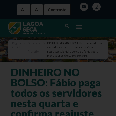
A+
A-
Contraste
Página
>
Gabinete
>
DINHEIRO NO BOLSO: Fábio paga todos os
inicial
do
servidores nesta quarta e confirma
Prefeito
reajuste salarial e terço de férias para
professores de Lagoa Seca/PB
DINHEIRO NO
BOLSO: Fábio paga
todos os servidores
nesta quarta e
confirma reajuste