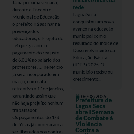
iniciais e finais da
Já na próxima semana,
rede
durante o Encontro
Lagoa Seca
Municipal de Educação,
conquistou um novo
o prefeito irá assinar na
avanço na educação
presença dos
municipal com o
educadores, o Projeto de
resultado do Índice de
Lei que garante o
Desenvolvimento da
pagamento do reajuste
Educação Básica
de 6,81% no salário dos
(IDEB) 2025. O
professores. O benefício
município registrou
já será incorporado em
crescimento...
março, com data
retroativa a 1º de janeiro,
garantindo assim que
06/08/2026
Prefeitura de
não haja prejuízo nenhum
Lagoa Seca
trabalhador.
abre I Semana
Os pagamentos do 1/3
de Combate à
Violência
de férias já começaram a
Contra a
ser liberados nos contra-