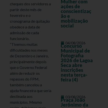
Mulher com
cheques dos servidores a
ações de
partir deste mês de
conscientizaç
fevereiro e o
ão e
mobilização
cronograma de quitação
social
obedece a data de
admissão de cada
funcionário.
04/08/2026
“Tivemos muitas
Concurso
dificuldades nos meses
Municipal de
Fotografia
de Dezembro e Janeiro,
2026 de Lagoa
principalmente depois
Seca abre
que o Governo Federal
inscrições
além de reduzir os
nesta terça-
repasses do FPM,
feira (4)
também cancelou a
ajuda financeira que seria
destinada aos
03/08/2026
Praça João
municípios. Mesmo
Jerônimo da
assim, driblamos mais