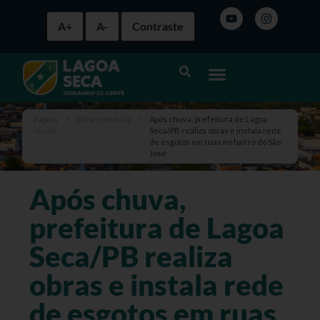
A+
A-
Contraste
Página
>
Infraestrutura
>
Após chuva, prefeitura de Lagoa
inicial
Seca/PB realiza obras e instala rede
de esgotos em ruas no bairro do São
José
Após chuva,
prefeitura de Lagoa
Seca/PB realiza
obras e instala rede
de esgotos em ruas