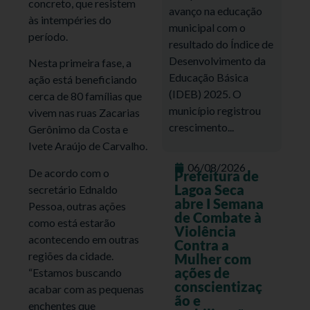
concreto, que resistem
avanço na educação
às intempéries do
municipal com o
período.
resultado do Índice de
Desenvolvimento da
Nesta primeira fase, a
Educação Básica
ação está beneficiando
(IDEB) 2025. O
cerca de 80 famílias que
município registrou
vivem nas ruas Zacarias
crescimento...
Gerônimo da Costa e
Ivete Araújo de Carvalho.
06/08/2026
De acordo com o
Prefeitura de
Lagoa Seca
secretário Ednaldo
abre I Semana
Pessoa, outras ações
de Combate à
como está estarão
Violência
acontecendo em outras
Contra a
regiões da cidade.
Mulher com
ações de
“Estamos buscando
conscientizaç
acabar com as pequenas
ão e
enchentes que