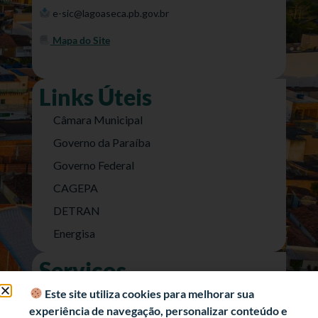
e-sic@lagoaseca.pb.gov.br
Mapa do Site
Links Úteis
Câmara Municipal
Governo da Paraíba
Governo Federal
CAGEPA
DETRAN
Energisa
Serviços
Nota Fiscal Eletrônica
Este site utiliza cookies para melhorar sua
experiência de navegação, personalizar conteúdo e
e-SIC (Acesso a Informação)