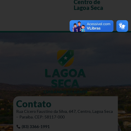
Centro de
Lagoa Seca
Contato
Rua Cícero Faustino da Silva, 647, Centro, Lagoa Seca
– Paraíba. CEP: 58117-000
(83) 3366-1991