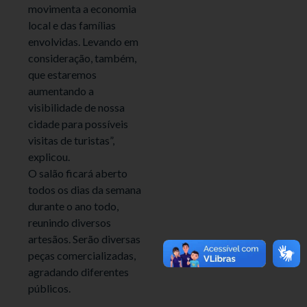
movimenta a economia
local e das famílias
envolvidas. Levando em
consideração, também,
que estaremos
aumentando a
visibilidade de nossa
cidade para possíveis
visitas de turistas”,
explicou.
O salão ficará aberto
todos os dias da semana
durante o ano todo,
reunindo diversos
artesãos. Serão diversas
peças comercializadas,
agradando diferentes
públicos.