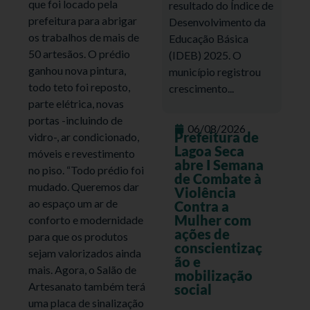
que foi locado pela
resultado do Índice de
prefeitura para abrigar
Desenvolvimento da
os trabalhos de mais de
Educação Básica
50 artesãos. O prédio
(IDEB) 2025. O
ganhou nova pintura,
município registrou
todo teto foi reposto,
crescimento...
parte elétrica, novas
portas -incluindo de
06/08/2026
Prefeitura de
vidro-, ar condicionado,
Lagoa Seca
móveis e revestimento
abre I Semana
no piso. “Todo prédio foi
de Combate à
mudado. Queremos dar
Violência
ao espaço um ar de
Contra a
Mulher com
conforto e modernidade
ações de
para que os produtos
conscientizaç
sejam valorizados ainda
ão e
mais. Agora, o Salão de
mobilização
Artesanato também terá
social
uma placa de sinalização