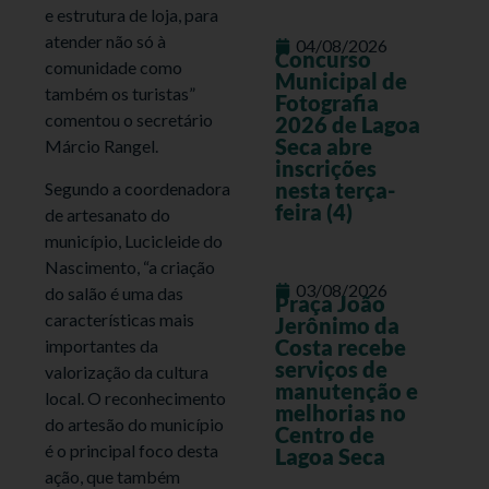
e estrutura de loja, para
atender não só à
04/08/2026
Concurso
comunidade como
Municipal de
também os turistas”
Fotografia
comentou o secretário
2026 de Lagoa
Seca abre
Márcio Rangel.
inscrições
nesta terça-
Segundo a coordenadora
feira (4)
de artesanato do
município, Lucicleide do
Nascimento, “a criação
03/08/2026
do salão é uma das
Praça João
características mais
Jerônimo da
Costa recebe
importantes da
serviços de
valorização da cultura
manutenção e
local. O reconhecimento
melhorias no
do artesão do município
Centro de
é o principal foco desta
Lagoa Seca
ação, que também