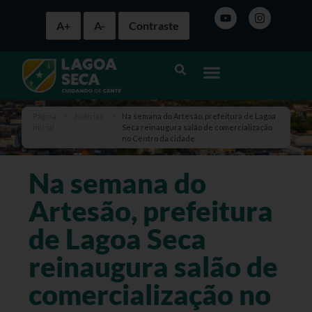
A+
A-
Contraste
Página
>
Notícias
>
Na semana do Artesão, prefeitura de Lagoa
inicial
Seca reinaugura salão de comercialização
no Centro da cidade
Na semana do
Artesão, prefeitura
de Lagoa Seca
reinaugura salão de
comercialização no