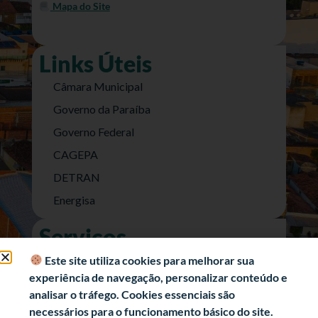
Mapa do Site
Links Úteis
Câmara Municipal
Governo da Paraíba
Governo Federal
CAGEPA
DETRAN
Energisa
Serviços
Nota Fiscal Eletrônica
Este site utiliza cookies para melhorar sua
experiência de navegação, personalizar conteúdo e
e-SIC (Acesso a Informação)
analisar o tráfego. Cookies essenciais são
Transparência Fiscal
necessários para o funcionamento básico do site.