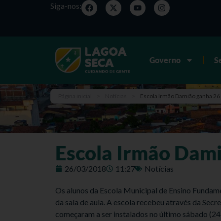
Siga-nos:
Governo
S
Página inicial
>
Notícias
>
Escola Irmão Damião ganha 26
Escola Irmão Dami
26/03/2018
11:27
Notícias
Os alunos da Escola Municipal de Ensino Fundam
da sala de aula. A escola recebeu através da Sec
começaram a ser instalados no último sábado (24).