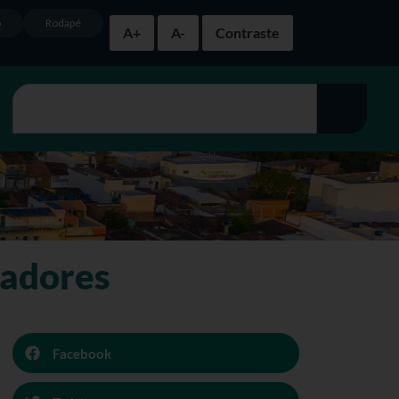
o
Rodapé
A+
A-
Contraste
ladores
Facebook