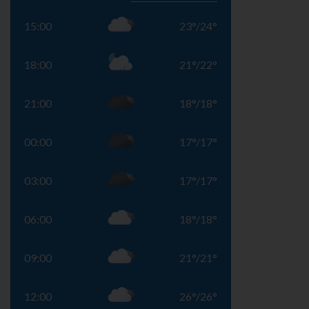
15:00
23
°
/
24
°
18:00
21
°
/
22
°
21:00
18
°
/
18
°
00:00
17
°
/
17
°
03:00
17
°
/
17
°
06:00
18
°
/
18
°
09:00
21
°
/
21
°
12:00
26
°
/
26
°