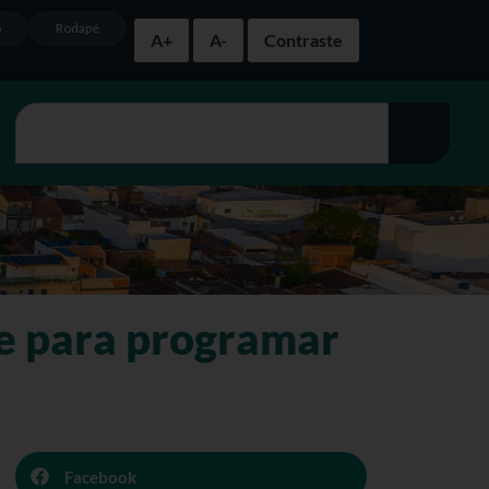
o
Rodapé
A+
A-
Contraste
de para programar
Facebook