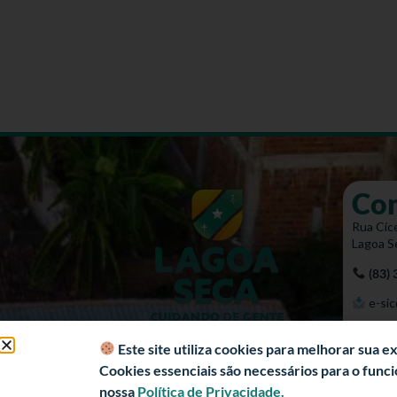
Co
Rua Cíce
Lagoa S
(83)
e-sic
Mapa 
Este site utiliza cookies para melhorar sua 
Cookies essenciais são necessários para o fun
nossa
Política de Privacidade.