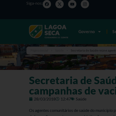
Siga-nos:
Governo
S
Página inicial
>
Saúde
>
Secretaria de Saúde reúne agen
Secretaria de Saú
campanhas de vac
28/03/2018
12:47
Saúde
Os agentes comunitários de saúde do município p