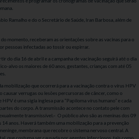
larecimentos e programar os cronogramas de vacinação que serão
emana.
bio Ramalho e do o Secretário de Saúde, Iran Barbosa, além de
 do momento, receberam as orientações sobre as vacinas para o
or pessoas infectadas ao tossir ou espirrar.
rtir do dia 16 de abril e a campanha de vacinação seguirá até o dia
co-alvo os maiores de 60 anos, gestantes, crianças com até 05
es.
a mobilização que ocorrerá para a vacinação contra o vírus HPV
do causar verrugas ou lesões percursoras de câncer, como o
e HPV é uma sigla inglesa para “Papiloma vírus humano” e cada
partes do corpo. A transmissão acontece no contato pele com
exualmente transmissível.– O público alvo são as meninas dos 09
aos 14 anos. Haverá também uma mobilização para a prevenção
meninge, membrana que recobre o sistema nervoso central. A
al, que costuma ser causada por agentes infecciosos, tais como