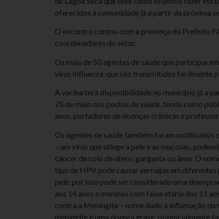
de Lagoa Seca que teve como objetivo fazer esc
oferecidos à comunidade já a partir da próxima s
O encontro contou com a presença do Prefeito Fá
coordenadores do setor.
Os mais de 50 agentes de saúde que participaram
vírus Influenza, que são transmitidos facilmente p
A vacina terá disponibilidade no município já a pa
25 de maio nos postos de saúde, tendo como públi
anos, portadores de doenças crônicas e professor
Os agentes de saúde também foram notificados d
– um vírus que atinge a pele e as mucosas, poden
câncer de colo de útero, garganta ou ânus. O nom
tipo de HPV pode causar verrugas em diferentes 
pele, por isso pode ser considerado uma doença s
aos 14 anos e meninos com faixa etária dos 11 
contra a Meningite – nome dado à inflamação da 
meningite é uma doença grave, potencialmente fat