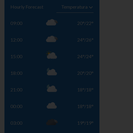
Hourly Forecast
09:00
20
°
/
22
°
12:00
24
°
/
26
°
15:00
24
°
/
24
°
18:00
20
°
/
20
°
21:00
18
°
/
18
°
00:00
18
°
/
18
°
03:00
19
°
/
19
°