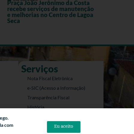
Praça João Jerônimo da Costa
recebe serviços de manutenção
e melhorias no Centro de Lagoa
Seca
Serviços
Nota Fiscal Eletrônica
e-SIC (Acesso a Informação)
Transparência Fiscal
História
Informações Turísticas
fego.
rda com
Eu aceito
Politica de Privacidade