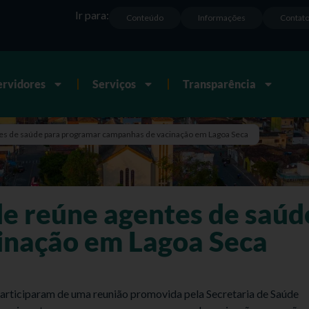
Ir para:
Conteúdo
Informações
Contat
ervidores
Serviços
Transparência
tes de saúde para programar campanhas de vacinação em Lagoa Seca
de reúne agentes de saú
inação em Lagoa Seca
articiparam de uma reunião promovida pela Secretaria de Saúde