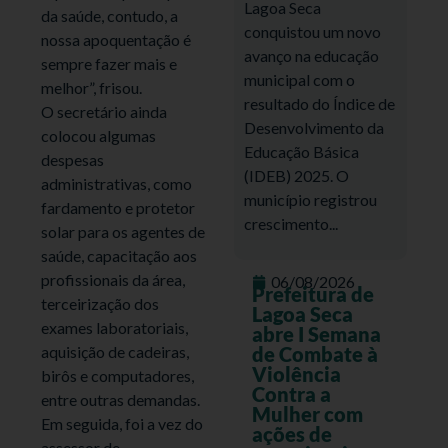
Lagoa Seca
da saúde, contudo, a
conquistou um novo
nossa apoquentação é
avanço na educação
sempre fazer mais e
municipal com o
melhor”, frisou.
resultado do Índice de
O secretário ainda
Desenvolvimento da
colocou algumas
Educação Básica
despesas
(IDEB) 2025. O
administrativas, como
município registrou
fardamento e protetor
crescimento...
solar para os agentes de
saúde, capacitação aos
profissionais da área,
06/08/2026
Prefeitura de
terceirização dos
Lagoa Seca
exames laboratoriais,
abre I Semana
aquisição de cadeiras,
de Combate à
Violência
birôs e computadores,
Contra a
entre outras demandas.
Mulher com
Em seguida, foi a vez do
ações de
assessor de