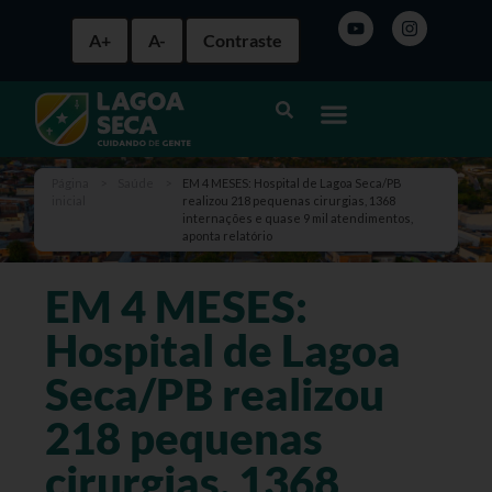
A+
A-
Contraste
Página
>
Saúde
>
EM 4 MESES: Hospital de Lagoa Seca/PB
inicial
realizou 218 pequenas cirurgias, 1368
internações e quase 9 mil atendimentos,
aponta relatório
EM 4 MESES:
Hospital de Lagoa
Seca/PB realizou
218 pequenas
cirurgias, 1368