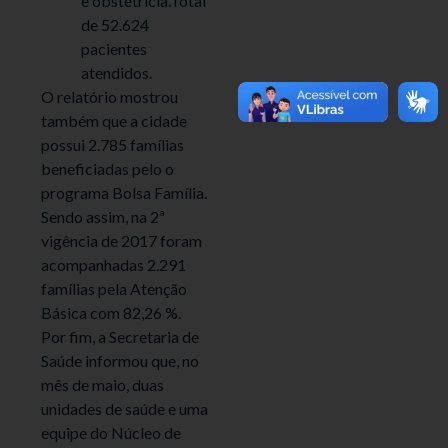
e obstetrícia.Total
de 52.624
pacientes
atendidos.
O relatório mostrou
também que a cidade
possui 2.785 famílias
beneficiadas pelo o
programa Bolsa Família.
Sendo assim, na 2ª
vigência de 2017 foram
acompanhadas 2.291
famílias pela Atenção
Básica com 82,26 %.
Por fim, a Secretaria de
Saúde informou que, no
mês de maio, duas
unidades de saúde e uma
equipe do Núcleo de