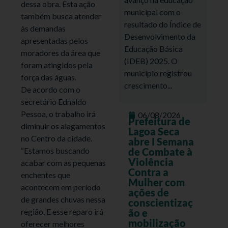
dessa obra. Esta ação
municipal com o
também busca atender
resultado do Índice de
às demandas
Desenvolvimento da
apresentadas pelos
Educação Básica
moradores da área que
(IDEB) 2025. O
foram atingidos pela
município registrou
força das águas.
crescimento...
De acordo com o
secretário Ednaldo
Pessoa, o trabalho irá
06/08/2026
Prefeitura de
diminuir os alagamentos
Lagoa Seca
no Centro da cidade.
abre I Semana
“Estamos buscando
de Combate à
Violência
acabar com as pequenas
Contra a
enchentes que
Mulher com
acontecem em período
ações de
de grandes chuvas nessa
conscientizaç
região. E esse reparo irá
ão e
mobilização
oferecer melhores