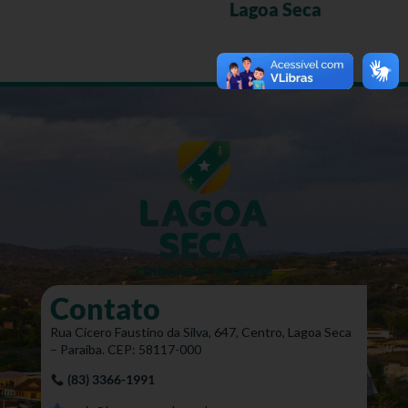
Lagoa Seca
Contato
Rua Cícero Faustino da Silva, 647, Centro, Lagoa Seca
– Paraíba. CEP: 58117-000
(83) 3366-1991