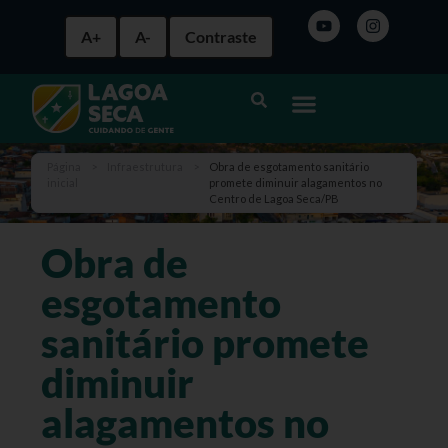
A+
A-
Contraste
Página
>
Infraestrutura
>
Obra de esgotamento sanitário
inicial
promete diminuir alagamentos no
Centro de Lagoa Seca/PB
Obra de
esgotamento
sanitário promete
diminuir
alagamentos no