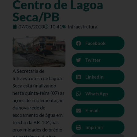
Centro de Lagoa
Seca/PB
07/06/2018
10:41
Infraestrutura
Facebook
Twitter
A Secretaria de
LinkedIn
Infraestrutura de Lagoa
Seca está finalizando
nesta quinta-feira (07) as
WhatsApp
ações de implementação
da nova rede de
E-mail
escoamento de água em
trecho da BR-104, nas
Imprimir
proximidades do prédio
da prefeitura. A obra