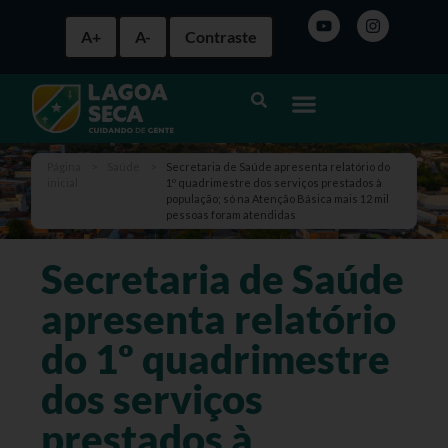
A+
A-
Contraste
Página
>
Saúde
>
Secretaria de Saúde apresenta relatório do
inicial
1º quadrimestre dos serviços prestados à
população; só na Atenção Básica mais 12 mil
pessoas foram atendidas
Secretaria de Saúde
apresenta relatório
do 1º quadrimestre
dos serviços
prestados à