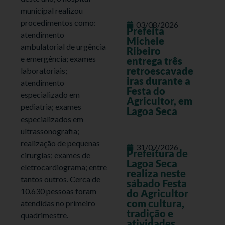
municipal realizou
procedimentos como:
03/08/2026
Prefeita
atendimento
Michele
ambulatorial de urgência
Ribeiro
e emergência; exames
entrega três
retroescavade
laboratoriais;
iras durante a
atendimento
Festa do
especializado em
Agricultor, em
pediatria; exames
Lagoa Seca
especializados em
ultrassonografia;
realização de pequenas
31/07/2026
Prefeitura de
cirurgias; exames de
Lagoa Seca
eletrocardiograma; entre
realiza neste
tantos outros. Cerca de
sábado Festa
10.630 pessoas foram
do Agricultor
com cultura,
atendidas no primeiro
tradição e
quadrimestre.
atividades