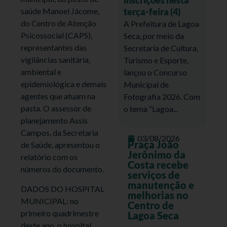
terça-feira (4)
saúde Manoel Jácome,
do Centro de Atenção
A Prefeitura de Lagoa
Psicossocial (CAPS),
Seca, por meio da
representantes das
Secretaria de Cultura,
vigilâncias sanitária,
Turismo e Esporte,
ambiental e
lançou o Concurso
epidemiológica e demais
Municipal de
agentes que atuam na
Fotografia 2026. Com
pasta. O assessor de
o tema “Lagoa...
planejamento Assis
Campos, da Secretaria
03/08/2026
Praça João
de Saúde, apresentou o
Jerônimo da
relatório com os
Costa recebe
números do documento.
serviços de
manutenção e
DADOS DO HOSPITAL
melhorias no
MUNICIPAL: no
Centro de
primeiro quadrimestre
Lagoa Seca
deste ano, o hospital