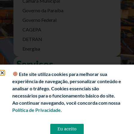
Câmara Municipal
Governo da Paraíba
Governo Federal
CAGEPA
DETRAN
Energisa
Serviços
Nota Fiscal Eletrônica
Este site utiliza cookies para melhorar sua
experiência de navegação, personalizar conteúdo e
e-SIC (Acesso a Informação)
analisar o tráfego. Cookies essenciais são
Transparência Fiscal
necessários para o funcionamento básico do site.
História
Ao continuar navegando, você concorda com nossa
Política de Privacidade.
Informações Turísticas
Politica de Privacidade
Eu aceito