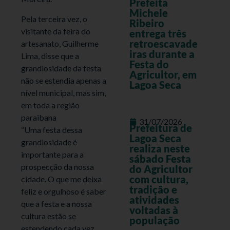
Prefeita
Michele
Pela terceira vez, o
Ribeiro
visitante da feira do
entrega três
retroescavade
artesanato, Guilherme
iras durante a
Lima, disse que a
Festa do
grandiosidade da festa
Agricultor, em
não se estendia apenas a
Lagoa Seca
nível municipal, mas sim,
em toda a região
paraibana
31/07/2026
Prefeitura de
“Uma festa dessa
Lagoa Seca
grandiosidade é
realiza neste
importante para a
sábado Festa
prospecção da nossa
do Agricultor
com cultura,
cidade. O que me deixa
tradição e
feliz e orgulhoso é saber
atividades
que a festa e a nossa
voltadas à
cultura estão se
população
estendendo cada vez