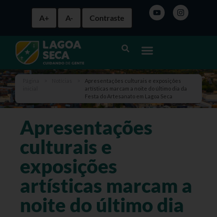
A+
A-
Contraste
Página
>
Notícias
>
Apresentações culturais e exposições
inicial
artísticas marcam a noite do último dia da
Festa do Artesanato em Lagoa Seca
Apresentações
culturais e
exposições
artísticas marcam a
noite do último dia