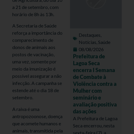
a 21 de setembro, com
horário de 8h às 13h.
A Secretaria de Saúde
reforça a importância do
Destaques
,
comparecimento de
Notícias
,
Saúde
donos de animais aos
08/08/2026
postos de vacinação,
Prefeitura de
uma vez, somente por
Lagoa Seca
meio da imunização é
encerra I Semana
possível assegurar a não
de Combate à
infecção. A campanha se
Violência contra a
Mulher com
estende até o dia 18 de
seminário e
setembro.
avaliação positiva
A raiva é uma
das ações
antropozoonose, doença
A Prefeitura de Lagoa
que acomete humanos e
Seca encerrou, nesta
animais, transmitida pela
sexta-feira (7), a