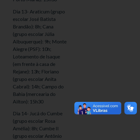
Dia 13- Araticum (grupo
escolar José Batista
Brandão): 8h; Cana
(grupo escolar Júlia
Albuquerque): 9h; Monte
Alegre (PSF): 10h;
Loteamento de Isaque
(em frente à casa de
Rejane): 13h; Floriano
(grupo escolar Anita
Cabral): 14h; Campo do
Bahia (mercearia do
Ailton): 15h30
Dia 14- Jucá do Cumbe
(grupo escolar Rosa
Amélia): 8h; Cumbe II
(grupo escolar Antônio