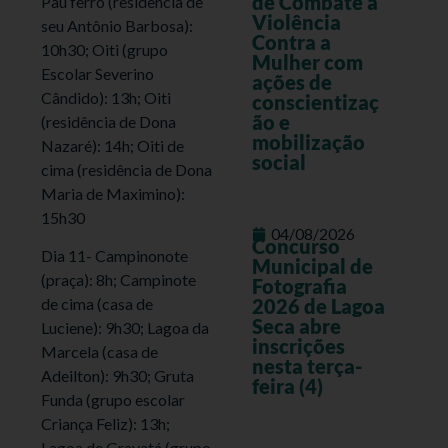
de Combate à
Pau ferro (residência de
Violência
seu Antônio Barbosa):
Contra a
10h30; Oiti (grupo
Mulher com
Escolar Severino
ações de
Cândido): 13h; Oiti
conscientizaç
ão e
(residência de Dona
mobilização
Nazaré): 14h; Oiti de
social
cima (residência de Dona
Maria de Maximino):
15h30
04/08/2026
Concurso
Dia 11- Campinonote
Municipal de
(praça): 8h; Campinote
Fotografia
de cima (casa de
2026 de Lagoa
Seca abre
Luciene): 9h30; Lagoa da
inscrições
Marcela (casa de
nesta terça-
Adeilton): 9h30; Gruta
feira (4)
Funda (grupo escolar
Criança Feliz): 13h;
Lagoa de Gravatá (grupo