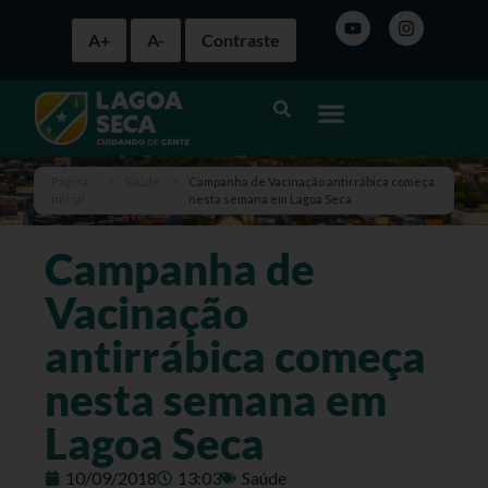
A+
A-
Contraste
Página
>
Saúde
>
Campanha de Vacinação antirrábica começa
inicial
nesta semana em Lagoa Seca
Campanha de
Vacinação
antirrábica começa
nesta semana em
Lagoa Seca
10/09/2018
13:03
Saúde