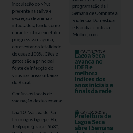
inoculação do vírus
programação da I
presente na saliva e
Semana de Combate à
secreção de animais
Violência Doméstica
infectados, tendo como
e Familiar contra a
característica encefalite
Mulher, com...
progressiva e aguda,
apresentando letalidade
06/08/2026
de quase 100%. Cães e
Lagoa Seca
avança no
gatos são a principal
IDEB e
fonte de infecção do
melhora
vírus nas áreas urbanas
índices dos
do Brasil.
anos iniciais e
finais da rede
Confira os locais de
vacinação desta semana:
Dia 10- Várzea de Pai
06/08/2026
Prefeitura de
Domingos (igreja): 8h;
Lagoa Seca
Jenipapo (praça): 9h30;
abre I Semana