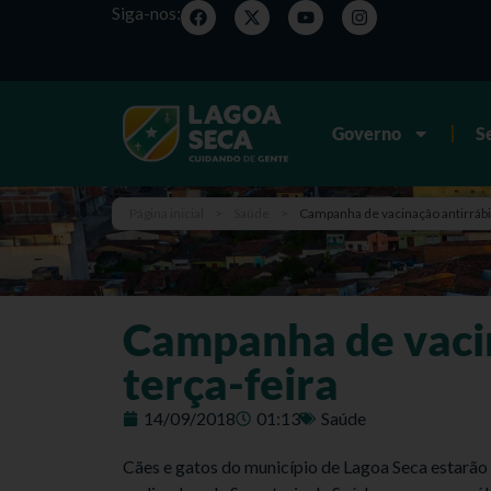
Siga-nos:
Governo
S
Página inicial
>
Saúde
>
Campanha de vacinação antirrábi
Campanha de vacin
terça-feira
14/09/2018
01:13
Saúde
Cães e gatos do município de Lagoa Seca estarão s