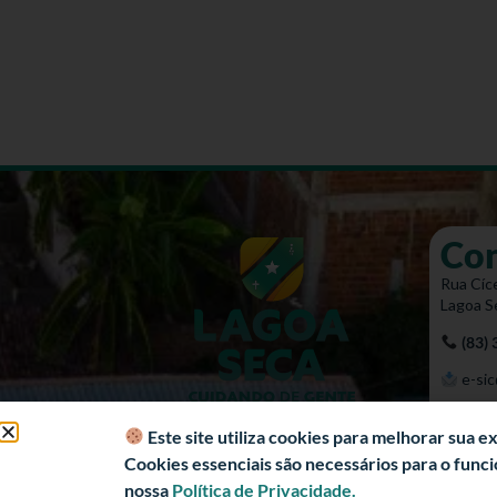
Co
Rua Cíce
Lagoa S
(83)
e-sic
Mapa 
Este site utiliza cookies para melhorar sua 
Cookies essenciais são necessários para o fun
nossa
Política de Privacidade.