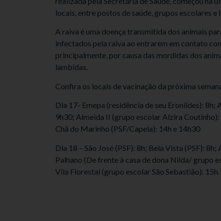
realizada pela Secretaria de Saúde, começou na úl
locais, entre postos de saúde, grupos escolares e
A raiva é uma doença transmitida dos animais pa
infectados pela raiva ao entrarem em contato com
principalmente, por causa das mordidas dos ani
lambidas.
Confira os locais de vacinação da próxima seman
Dia 17- Emepa (residência de seu Eronildes): 8h; 
9h30; Almeida II (grupo escolar Alzira Coutinho
Chã do Marinho (PSF/Capela): 14h e 14h30
Dia 18 – São José (PSF): 8h; Bela Vista (PSF): 8h;
Palhano (De frente à casa de dona Nilda/ grupo es
Vila Florestal (grupo escolar São Sebastião): 15h.