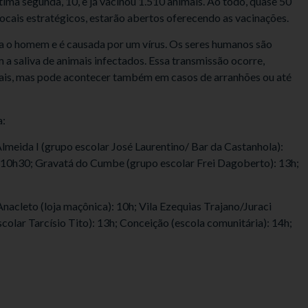
tima segunda, 10, e já vacinou 1.510 animais. Ao todo, quase 50
 locais estratégicos, estarão abertos oferecendo as vacinações.
ra o homem e é causada por um vírus. Os seres humanos são
 a saliva de animais infectados. Essa transmissão ocorre,
mais, mas pode acontecer também em casos de arranhões ou até
a:
Almeida I (grupo escolar José Laurentino/ Bar da Castanhola):
): 10h30; Gravatá do Cumbe (grupo escolar Frei Dagoberto): 13h;
 Anacleto (loja maçônica): 10h; Vila Ezequias Trajano/Juraci
colar Tarcísio Tito): 13h; Conceição (escola comunitária): 14h;