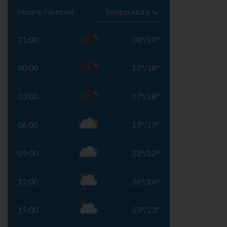
Hourly Forecast
21:00
18
°
/
18
°
00:00
17
°
/
18
°
03:00
17
°
/
18
°
06:00
19
°
/
19
°
09:00
22
°
/
22
°
12:00
26
°
/
26
°
15:00
23
°
/
23
°