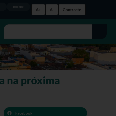
o
Rodapé
A+
A-
Contraste
a na próxima
Facebook