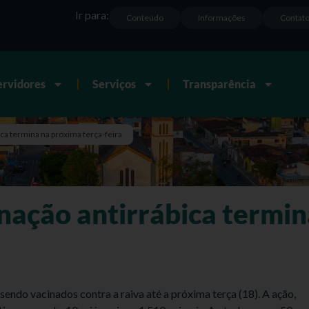
Ir para:
Conteúdo
Informações
Contat
ervidores
Serviços
Transparência
ca termina na próxima terça-feira
ação antirrábica termin
endo vacinados contra a raiva até a próxima terça (18). A ação,