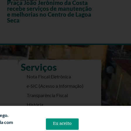
Praça João Jerônimo da Costa
recebe serviços de manutenção
e melhorias no Centro de Lagoa
Seca
Serviços
Nota Fiscal Eletrônica
e-SIC (Acesso a Informação)
Transparência Fiscal
História
Informações Turísticas
fego.
rda com
Eu aceito
Politica de Privacidade