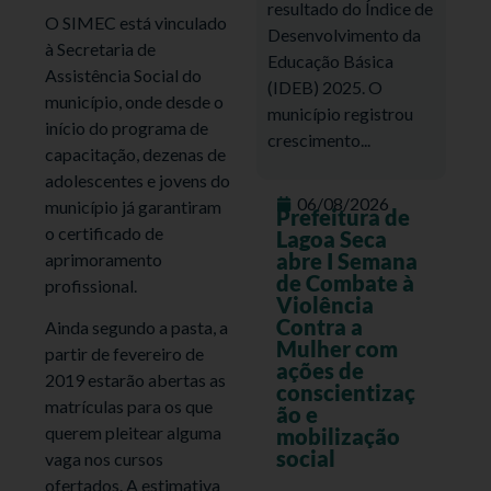
resultado do Índice de
O SIMEC está vinculado
Desenvolvimento da
à Secretaria de
Educação Básica
Assistência Social do
(IDEB) 2025. O
município, onde desde o
município registrou
início do programa de
crescimento...
capacitação, dezenas de
adolescentes e jovens do
06/08/2026
município já garantiram
Prefeitura de
o certificado de
Lagoa Seca
abre I Semana
aprimoramento
de Combate à
profissional.
Violência
Contra a
Ainda segundo a pasta, a
Mulher com
partir de fevereiro de
ações de
2019 estarão abertas as
conscientizaç
matrículas para os que
ão e
querem pleitear alguma
mobilização
social
vaga nos cursos
ofertados. A estimativa