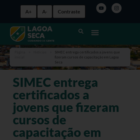
A+
A-
Contraste
Página
>
Notícias
>
SIMEC entrega certificados a jovens que
inicial
fizeram cursos de capacitação em Lagoa
Seca
SIMEC entrega
certificados a
jovens que fizeram
cursos de
capacitação em