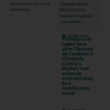
padronização dos locais
Educação Básica
reformados.
(IDEB) 2025. O
município registrou
crescimento...
06/08/2026
Prefeitura de
Lagoa Seca
abre I Semana
de Combate à
Violência
Contra a
Mulher com
ações de
conscientizaç
ão e
mobilização
social