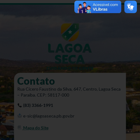
Contato
Rua Cícero Faustino da Silva, 647, Centro, Lagoa Seca
– Paraíba. CEP: 58117-000
(83) 3366-1991
e-sic@lagoaseca.pb.gov.br
Mapa do Site