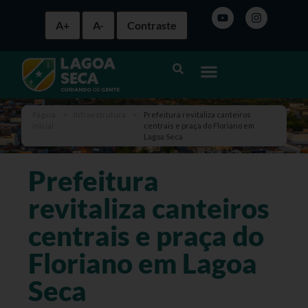
A+
A-
Contraste
Página
>
Infraestrutura
>
Prefeitura revitaliza canteiros
inicial
centrais e praça do Floriano em
Lagoa Seca
Prefeitura
revitaliza canteiros
centrais e praça do
Floriano em Lagoa
Seca