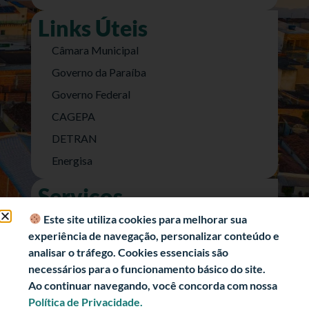
Links Úteis
Câmara Municipal
Governo da Paraíba
Governo Federal
CAGEPA
DETRAN
Energisa
Serviços
Nota Fiscal Eletrônica
Este site utiliza cookies para melhorar sua
experiência de navegação, personalizar conteúdo e
e-SIC (Acesso a Informação)
analisar o tráfego. Cookies essenciais são
Transparência Fiscal
necessários para o funcionamento básico do site.
História
Ao continuar navegando, você concorda com nossa
Política de Privacidade.
Informações Turísticas