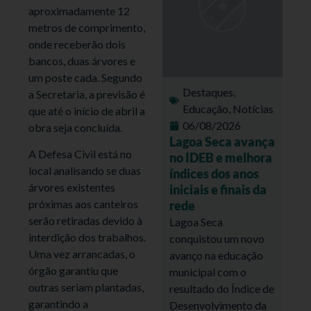
aproximadamente 12
metros de comprimento,
onde receberão dois
bancos, duas árvores e
um poste cada. Segundo
Destaques
,
a Secretaria, a previsão é
Educação
,
Notícias
que até o início de abril a
06/08/2026
obra seja concluída.
Lagoa Seca avança
A Defesa Civil está no
no IDEB e melhora
local analisando se duas
índices dos anos
árvores existentes
iniciais e finais da
próximas aos canteiros
rede
serão retiradas devido à
Lagoa Seca
interdição dos trabalhos.
conquistou um novo
Uma vez arrancadas, o
avanço na educação
órgão garantiu que
municipal com o
outras seriam plantadas,
resultado do Índice de
garantindo a
Desenvolvimento da