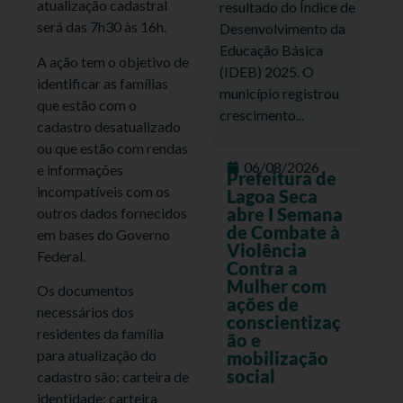
atualização cadastral
resultado do Índice de
será das 7h30 às 16h.
Desenvolvimento da
Educação Básica
A ação tem o objetivo de
(IDEB) 2025. O
identificar as famílias
município registrou
que estão com o
crescimento...
cadastro desatualizado
ou que estão com rendas
06/08/2026
e informações
Prefeitura de
incompatíveis com os
Lagoa Seca
abre I Semana
outros dados fornecidos
de Combate à
em bases do Governo
Violência
Federal.
Contra a
Mulher com
Os documentos
ações de
necessários dos
conscientizaç
residentes da família
ão e
para atualização do
mobilização
social
cadastro são: carteira de
identidade; carteira