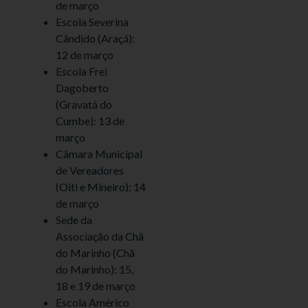
de março
Escola Severina
Cândido (Araçá):
12 de março
Escola Frei
Dagoberto
(Gravatá do
Cumbe): 13 de
março
Câmara Municipal
de Vereadores
(Oiti e Mineiro): 14
de março
Sede da
Associação da Chã
do Marinho (Chã
do Marinho): 15,
18 e 19 de março
Escola Américo