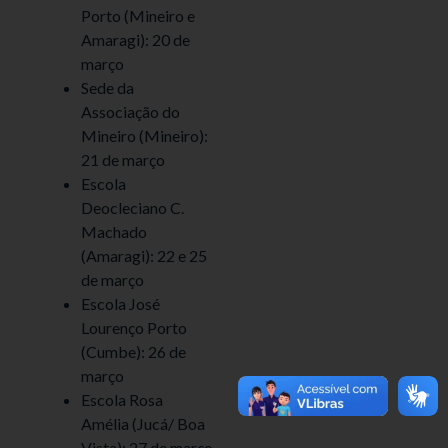
Porto (Mineiro e
Amaragi): 20 de
março
Sede da
Associação do
Mineiro (Mineiro):
21 de março
Escola
Deocleciano C.
Machado
(Amaragi): 22 e 25
de março
Escola José
Lourenço Porto
(Cumbe): 26 de
março
Escola Rosa
Amélia (Jucá/ Boa
Vista): 27 de março