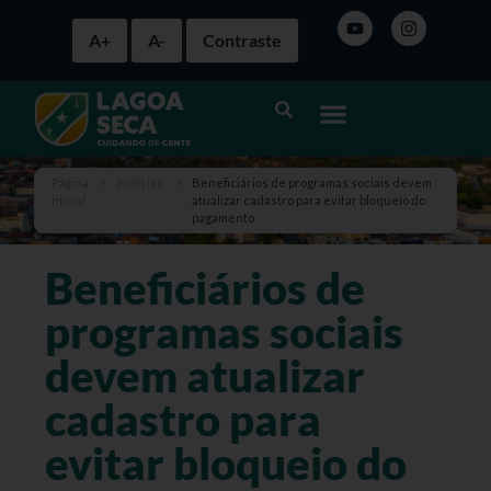
A+
A-
Contraste
Página
>
Notícias
>
Beneficiários de programas sociais devem
inicial
atualizar cadastro para evitar bloqueio do
pagamento
Beneficiários de
programas sociais
devem atualizar
cadastro para
evitar bloqueio do