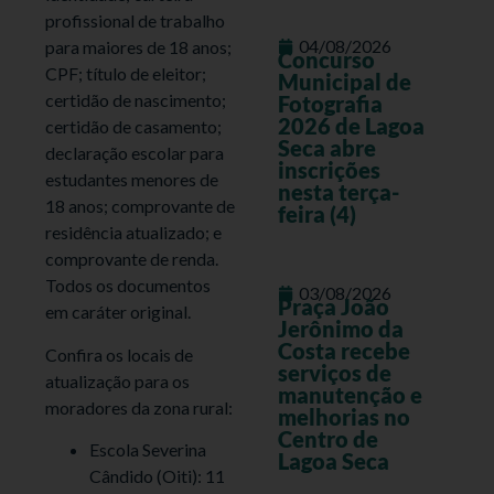
profissional de trabalho
04/08/2026
para maiores de 18 anos;
Concurso
CPF; título de eleitor;
Municipal de
certidão de nascimento;
Fotografia
2026 de Lagoa
certidão de casamento;
Seca abre
declaração escolar para
inscrições
estudantes menores de
nesta terça-
18 anos; comprovante de
feira (4)
residência atualizado; e
comprovante de renda.
Todos os documentos
03/08/2026
Praça João
em caráter original.
Jerônimo da
Costa recebe
Confira os locais de
serviços de
atualização para os
manutenção e
moradores da zona rural:
melhorias no
Centro de
Escola Severina
Lagoa Seca
Cândido (Oiti): 11