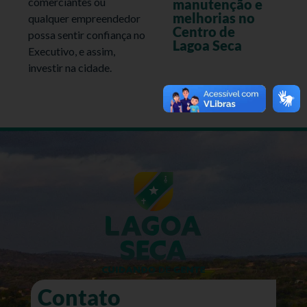
comerciantes ou
manutenção e
melhorias no
qualquer empreendedor
Centro de
possa sentir confiança no
Lagoa Seca
Executivo, e assim,
investir na cidade.
Contato