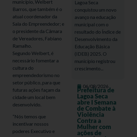
município, Welbert
Lagoa Seca
Barros, que também é o
conquistou um novo
atual coordenador da
avanço na educação
Sala do Empreendedor; e
municipal com o
o presidente da Câmara
resultado do Índice de
de Vereadores, Fabiano
Desenvolvimento da
Ramalho.
Educação Básica
Segundo Welbert, é
(IDEB) 2025. O
necessário fomentar a
município registrou
cultura do
crescimento...
empreendedorismo no
setor público, para que
06/08/2026
Prefeitura de
futuras ações façam da
Lagoa Seca
cidade um local bem
abre I Semana
desenvolvido.
de Combate à
Violência
“Nós temos que
Contra a
incentivar nossos
Mulher com
poderes Executivo e
ações de