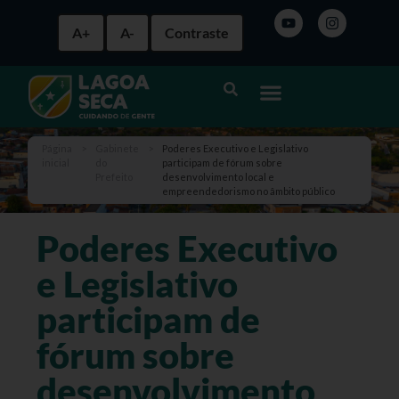
A+
A-
Contraste
Página
>
Gabinete
>
Poderes Executivo e Legislativo
inicial
do
participam de fórum sobre
Prefeito
desenvolvimento local e
empreendedorismo no âmbito público
Poderes Executivo
e Legislativo
participam de
fórum sobre
desenvolvimento