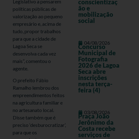
conscientizaç
Legislativo a pensarem
ão e
políticas públicas de
mobilização
valorização ao pequeno
social
empresário e, acima de
tudo, propor trabalhos
para que a cidade de
04/08/2026
Concurso
Lagoa Seca se
Municipal de
desenvolva cada vez
Fotografia
mais”, comentou o
2026 de Lagoa
agente.
Seca abre
inscrições
O prefeito Fábio
nesta terça-
Ramalho lembrou dos
feira (4)
empreendimentos feitos
na agricultura familiar e
no artesanato local.
03/08/2026
Praça João
Disse também que é
Jerônimo da
preciso ‘desburocratizar’,
Costa recebe
para que os
serviços de