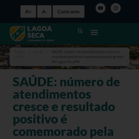
A+
A-
Contraste
Página
>
Saúde
>
SAÚDE: número de atendimentos cresce e
inicial
resultado positivo é comemorado pela gestão
de Lagoa Seca/PB
SAÚDE: número de
atendimentos
cresce e resultado
positivo é
comemorado pela