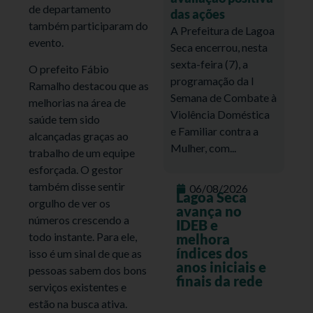
de departamento
das ações
também participaram do
A Prefeitura de Lagoa
evento.
Seca encerrou, nesta
sexta-feira (7), a
O prefeito Fábio
programação da I
Ramalho destacou que as
Semana de Combate à
melhorias na área de
Violência Doméstica
saúde tem sido
e Familiar contra a
alcançadas graças ao
Mulher, com...
trabalho de um equipe
esforçada. O gestor
também disse sentir
06/08/2026
Lagoa Seca
orgulho de ver os
avança no
números crescendo a
IDEB e
todo instante. Para ele,
melhora
índices dos
isso é um sinal de que as
anos iniciais e
pessoas sabem dos bons
finais da rede
serviços existentes e
estão na busca ativa.