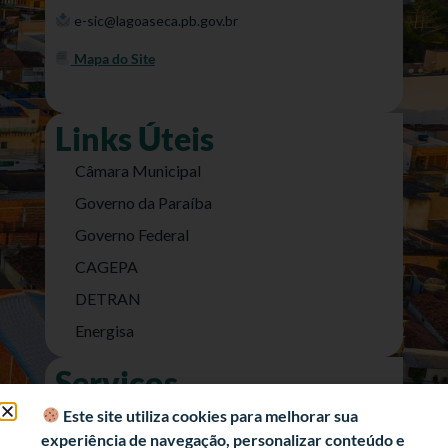
e-sic@lagoaseca.pb.gov.br
Mapa do Site
Links Úteis
Câmara Municipal
Governo da Paraíba
Governo Federal
CAGEPA
DETRAN
Energisa
Serviços
Nota Fiscal Eletrônica
Este site utiliza cookies para melhorar sua
experiência de navegação, personalizar conteúdo e
e-SIC (Acesso a Informação)