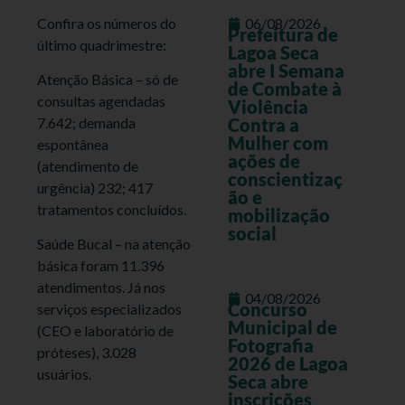
Confira os números do
06/08/2026
Prefeitura de
último quadrimestre:
Lagoa Seca
abre I Semana
Atenção Básica – só de
de Combate à
consultas agendadas
Violência
7.642; demanda
Contra a
Mulher com
espontânea
ações de
(atendimento de
conscientizaç
urgência) 232; 417
ão e
tratamentos concluídos.
mobilização
social
Saúde Bucal – na atenção
básica foram 11.396
atendimentos. Já nos
04/08/2026
Concurso
serviços especializados
Municipal de
(CEO e laboratório de
Fotografia
próteses), 3.028
2026 de Lagoa
usuários.
Seca abre
inscrições