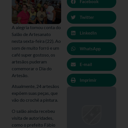
Facebook
Twitter
A alegria tomou conta do
LinkedIn
Salão de Artesanato
nesta sexta-feira (22). Ao
som de muito forró e um
WhatsApp
café super gostoso, os
artesãos puderam
E-mail
comemorar o Dia do
Artesão.
Imprimir
Atualmente, 24 artesãos
expõem suas peças, que
vão do crochê a pintura.
O salão ainda recebeu
visita de autoridades,
como o prefeito Fábio