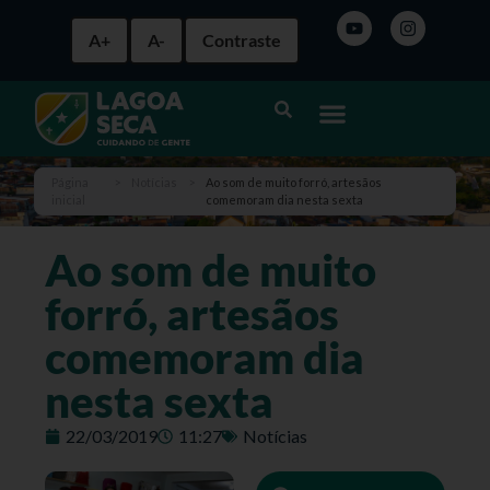
A+
A-
Contraste
Página
>
Notícias
>
Ao som de muito forró, artesãos
inicial
comemoram dia nesta sexta
Ao som de muito
forró, artesãos
comemoram dia
nesta sexta
22/03/2019
11:27
Notícias