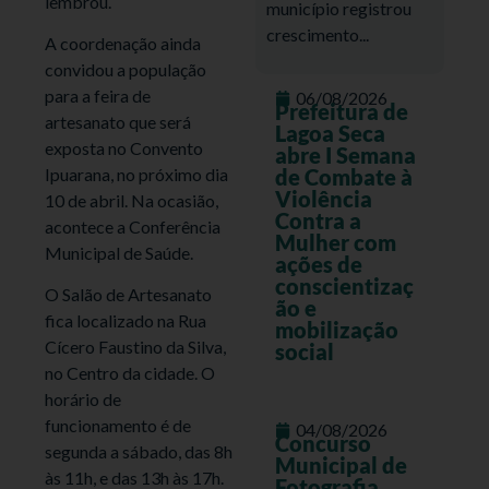
lembrou.
município registrou
crescimento...
A coordenação ainda
convidou a população
para a feira de
06/08/2026
Prefeitura de
artesanato que será
Lagoa Seca
exposta no Convento
abre I Semana
Ipuarana, no próximo dia
de Combate à
Violência
10 de abril. Na ocasião,
Contra a
acontece a Conferência
Mulher com
Municipal de Saúde.
ações de
conscientizaç
O Salão de Artesanato
ão e
fica localizado na Rua
mobilização
Cícero Faustino da Silva,
social
no Centro da cidade. O
horário de
funcionamento é de
04/08/2026
Concurso
segunda a sábado, das 8h
Municipal de
às 11h, e das 13h às 17h.
Fotografia