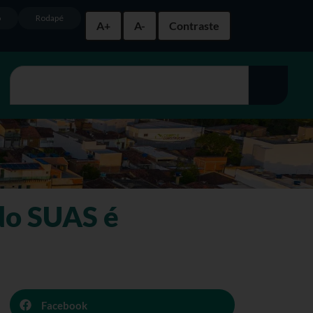
o
Rodapé
A+
A-
Contraste
do SUAS é
Facebook