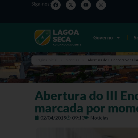
Siga-nos:
Governo
S
Página inicial
>
Notícias
>
Abertura do III Encontro de 
Abertura do III E
marcada por mome
02/04/2019
09:13
Notícias