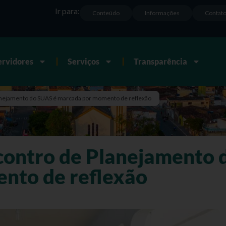
Ir para:
Conteúdo
Informações
Contat
ervidores
Serviços
Transparência
Planejamento do SUAS é marcada por momento de reflexão
ncontro de Planejamento 
nto de reflexão