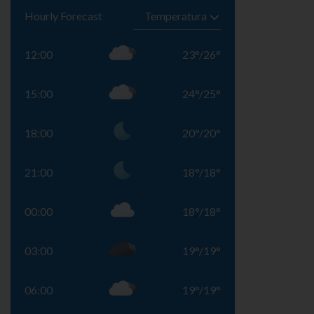
Hourly Forecast
12:00
23
°
/
26
°
15:00
24
°
/
25
°
18:00
20
°
/
20
°
21:00
18
°
/
18
°
00:00
18
°
/
18
°
03:00
19
°
/
19
°
06:00
19
°
/
19
°