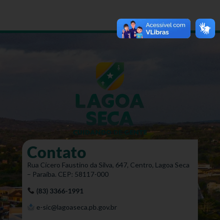
Contato
Rua Cícero Faustino da Silva, 647, Centro, Lagoa Seca
– Paraíba. CEP: 58117-000
(83) 3366-1991
e-sic@lagoaseca.pb.gov.br