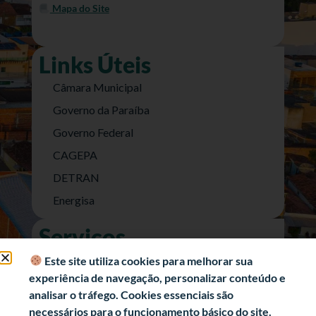
Mapa do Site
Links Úteis
Câmara Municipal
Governo da Paraíba
Governo Federal
CAGEPA
DETRAN
Energisa
Serviços
Nota Fiscal Eletrônica
Este site utiliza cookies para melhorar sua
experiência de navegação, personalizar conteúdo e
e-SIC (Acesso a Informação)
analisar o tráfego. Cookies essenciais são
Transparência Fiscal
necessários para o funcionamento básico do site.