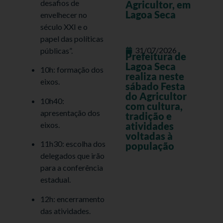
desafios de
Agricultor, em
Lagoa Seca
envelhecer no
século XXI e o
papel das políticas
31/07/2026
públicas”.
Prefeitura de
Lagoa Seca
10h: formação dos
realiza neste
eixos.
sábado Festa
do Agricultor
10h40:
com cultura,
apresentação dos
tradição e
eixos.
atividades
voltadas à
11h30: escolha dos
população
delegados que irão
para a conferência
estadual.
12h: encerramento
das atividades.