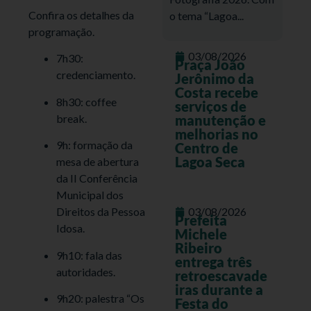
Confira os detalhes da
o tema “Lagoa...
programação.
03/08/2026
7h30:
Praça João
credenciamento.
Jerônimo da
Costa recebe
8h30: coffee
serviços de
break.
manutenção e
melhorias no
9h: formação da
Centro de
Lagoa Seca
mesa de abertura
da II Conferência
Municipal dos
Direitos da Pessoa
03/08/2026
Prefeita
Idosa.
Michele
Ribeiro
9h10: fala das
entrega três
autoridades.
retroescavade
iras durante a
9h20: palestra “Os
Festa do