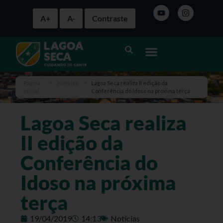
A+
A-
Contraste
Página
>
Notícias
>
Lagoa Seca realiza II edição da
inicial
Conferência do Idoso na próxima terça
Lagoa Seca realiza
II edição da
Conferência do
Idoso na próxima
terça
19/04/2019
14:13
Notícias