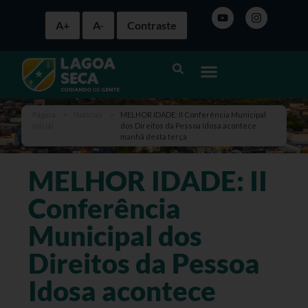
A+
A-
Contraste
Página
>
Notícias
>
MELHOR IDADE: II Conferência Municipal
inicial
dos Direitos da Pessoa Idosa acontece
manhã desta terça
MELHOR IDADE: II
Conferência
Municipal dos
Direitos da Pessoa
Idosa acontece