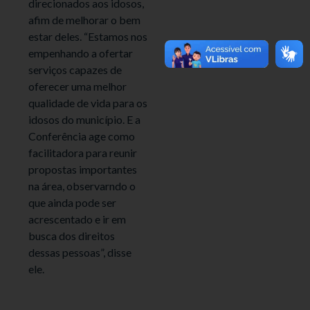
direcionados aos idosos,
afim de melhorar o bem
estar deles. “Estamos nos
empenhando a ofertar
serviços capazes de
oferecer uma melhor
qualidade de vida para os
idosos do município. E a
Conferência age como
facilitadora para reunir
propostas importantes
na área, observarndo o
que ainda pode ser
acrescentado e ir em
busca dos direitos
dessas pessoas”, disse
ele.