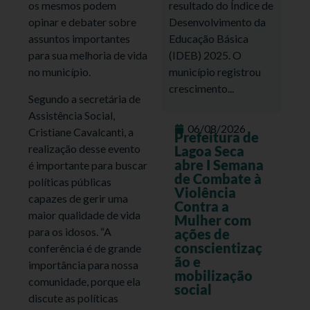
resultado do Índice de
os mesmos podem
Desenvolvimento da
opinar e debater sobre
Educação Básica
assuntos importantes
(IDEB) 2025. O
para sua melhoria de vida
município registrou
no município.
crescimento...
Segundo a secretária de
Assistência Social,
06/08/2026
Cristiane Cavalcanti, a
Prefeitura de
realização desse evento
Lagoa Seca
abre I Semana
é importante para buscar
de Combate à
políticas públicas
Violência
capazes de gerir uma
Contra a
maior qualidade de vida
Mulher com
para os idosos. “A
ações de
conscientizaç
conferência é de grande
ão e
importância para nossa
mobilização
comunidade, porque ela
social
discute as políticas