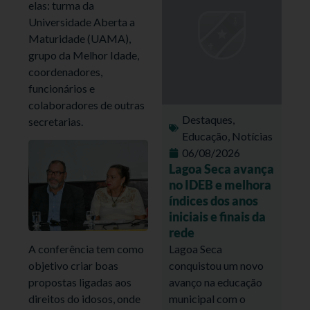
elas: turma da
Universidade Aberta a
Maturidade (UAMA),
grupo da Melhor Idade,
coordenadores,
funcionários e
colaboradores de outras
Destaques
,
secretarias.
Educação
,
Notícias
06/08/2026
Lagoa Seca avança
no IDEB e melhora
índices dos anos
iniciais e finais da
rede
Lagoa Seca
A conferência tem como
conquistou um novo
objetivo criar boas
avanço na educação
propostas ligadas aos
municipal com o
direitos do idosos, onde