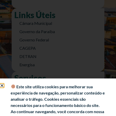
Links Úteis
Câmara Municipal
Governo da Paraíba
Governo Federal
CAGEPA
DETRAN
Energisa
Serviços
Nota Fiscal Eletrônica
Este site utiliza cookies para melhorar sua
experiência de navegação, personalizar conteúdo e
e-SIC (Acesso a Informação)
analisar o tráfego. Cookies essenciais são
Transparência Fiscal
necessários para o funcionamento básico do site.
História
Ao continuar navegando, você concorda com nossa