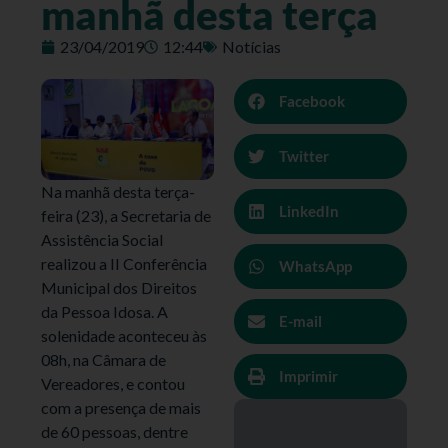
manhã desta terça
23/04/2019
12:44
Notícias
Facebook
Twitter
Na manhã desta terça-
LinkedIn
feira (23), a Secretaria de
Assistência Social
realizou a II Conferência
WhatsApp
Municipal dos Direitos
da Pessoa Idosa. A
E-mail
solenidade aconteceu às
08h, na Câmara de
Imprimir
Vereadores, e contou
com a presença de mais
de 60 pessoas, dentre