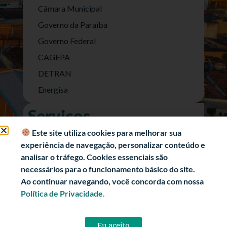
Câmara Municipal
Governo da Paraíba
Governo Federal
CAGEPA
DETRAN
Energisa
Serviços
Nota Fiscal Eletrônica
Este site utiliza cookies para melhorar sua
experiência de navegação, personalizar conteúdo e
e-SIC (Acesso a Informação)
analisar o tráfego. Cookies essenciais são
Transparência Fiscal
necessários para o funcionamento básico do site.
História
Ao continuar navegando, você concorda com nossa
Política de Privacidade.
Informações Turísticas
Politica de Privacidade
Eu aceito