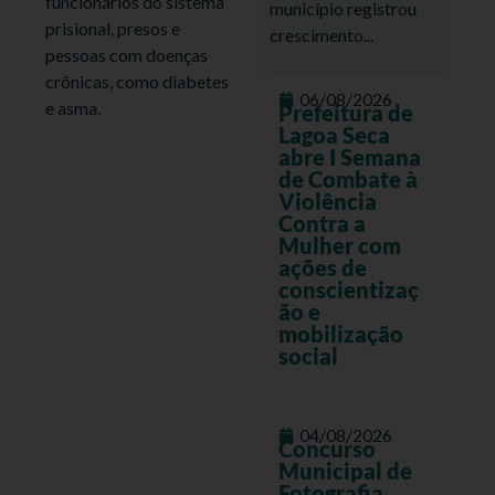
funcionários do sistema
município registrou
prisional, presos e
crescimento...
pessoas com doenças
crônicas, como diabetes
06/08/2026
e asma.
Prefeitura de
Lagoa Seca
abre I Semana
de Combate à
Violência
Contra a
Mulher com
ações de
conscientizaç
ão e
mobilização
social
04/08/2026
Concurso
Municipal de
Fotografia