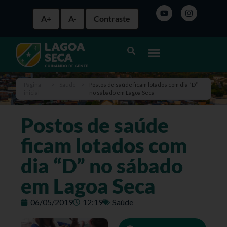
A+
A-
Contraste
Página
>
Saúde
>
Postos de saúde ficam lotados com dia “D”
inicial
no sábado em Lagoa Seca
Postos de saúde
ficam lotados com
dia “D” no sábado
em Lagoa Seca
06/05/2019
12:19
Saúde