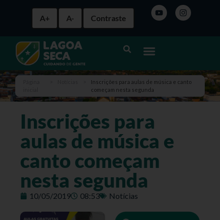
A+
A-
Contraste
Página
>
Notícias
>
Inscrições para aulas de música e canto
inicial
começam nesta segunda
Inscrições para
aulas de música e
canto começam
nesta segunda
10/05/2019
08:53
Notícias