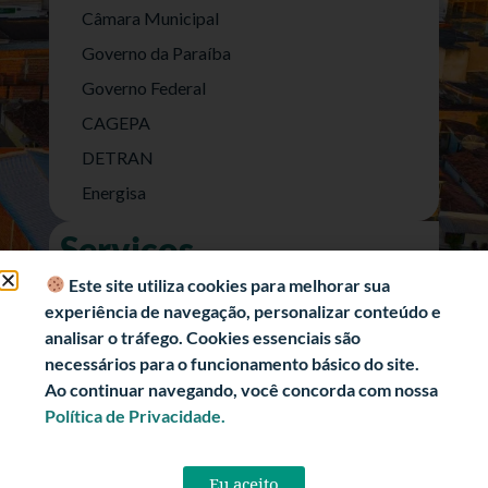
Câmara Municipal
Governo da Paraíba
Governo Federal
CAGEPA
DETRAN
Energisa
Serviços
Nota Fiscal Eletrônica
Este site utiliza cookies para melhorar sua
experiência de navegação, personalizar conteúdo e
e-SIC (Acesso a Informação)
analisar o tráfego. Cookies essenciais são
Transparência Fiscal
necessários para o funcionamento básico do site.
História
Ao continuar navegando, você concorda com nossa
Política de Privacidade.
Informações Turísticas
Politica de Privacidade
Eu aceito