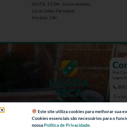
SEXTA, 17/04 – Encerramento
Local: Salão Paroquial
Horário: 14h
Co
Rua Cíce
Lagoa S
(83)
e-sic
Mapa 
Este site utiliza cookies para melhorar sua 
Cookies essenciais são necessários para o fun
nossa
Política de Privacidade.