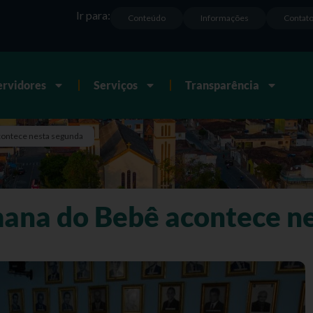
Ir para:
Conteúdo
Informações
Contat
ervidores
Serviços
Transparência
acontece nesta segunda
mana do Bebê acontece n