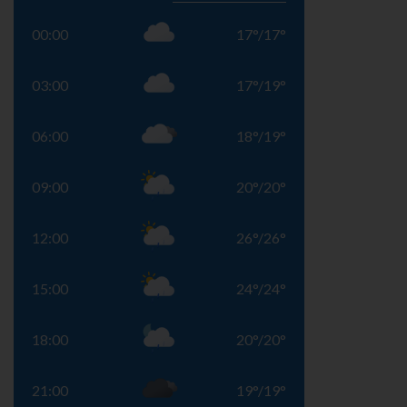
00:00
17
°
/
17
°
03:00
17
°
/
19
°
06:00
18
°
/
19
°
09:00
20
°
/
20
°
12:00
26
°
/
26
°
15:00
24
°
/
24
°
18:00
20
°
/
20
°
21:00
19
°
/
19
°