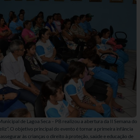
Municipal de Lagoa Seca – PB realizou a abertura da II Semana do
z”. O objetivo principal do evento é tornar a primeira infância
assegurar às crianças o direito à proteção, saúde e educação de