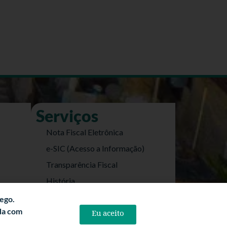
Serviços
Nota Fiscal Eletrônica
e-SIC (Acesso a Informação)
Transparência Fiscal
História
Informações Turísticas
fego.
rda com
Politica de Privacidade
Eu aceito