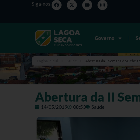
Siga-nos:
Governo
S
Página inicial
>
Saúde
>
Abertura da II Semana do Bebê 
Abertura da II Se
14/05/2019
08:53
Saúde