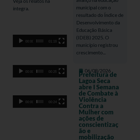
Veja os relatos na
municipal com o
íntegra.
resultado do Índice de
Tocador
Desenvolvimento da
de
Educação Básica
vídeo
(IDEB) 2025. O
00:00
01:19
município registrou
Tocador
crescimento...
de
vídeo
06/08/2026
00:00
00:25
Prefeitura de
Lagoa Seca
Tocador
abre I Semana
de
de Combate à
vídeo
Violência
00:00
00:24
Contra a
Mulher com
ações de
conscientizaç
ão e
mobilização