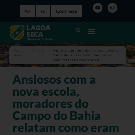
A+
A-
Contraste
Página
>
Notícias
>
Ansiosos com a nova escola, moradores do
inicial
Campo do Bahia relatam como eram os
problemas na unidade escolar
Ansiosos com a
nova escola,
moradores do
Campo do Bahia
relatam como eram