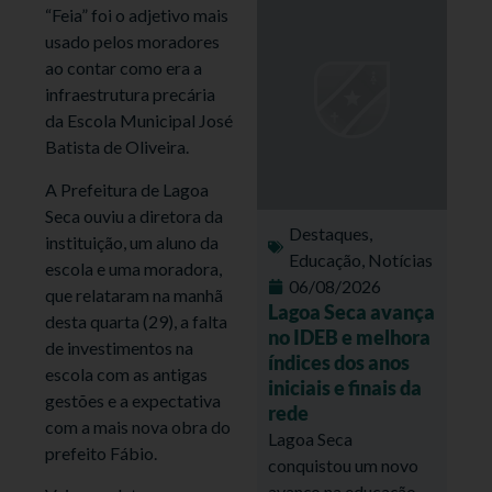
“Feia” foi o adjetivo mais
usado pelos moradores
ao contar como era a
infraestrutura precária
da Escola Municipal José
Batista de Oliveira.
A Prefeitura de Lagoa
Seca ouviu a diretora da
Destaques
,
instituição, um aluno da
Educação
,
Notícias
escola e uma moradora,
06/08/2026
que relataram na manhã
Lagoa Seca avança
desta quarta (29), a falta
no IDEB e melhora
de investimentos na
índices dos anos
escola com as antigas
iniciais e finais da
gestões e a expectativa
rede
com a mais nova obra do
Lagoa Seca
prefeito Fábio.
conquistou um novo
avanço na educação