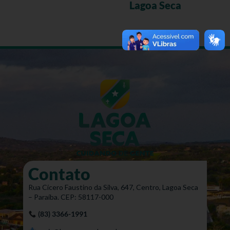
Lagoa Seca
Contato
Rua Cícero Faustino da Silva, 647, Centro, Lagoa Seca
– Paraíba. CEP: 58117-000
(83) 3366-1991