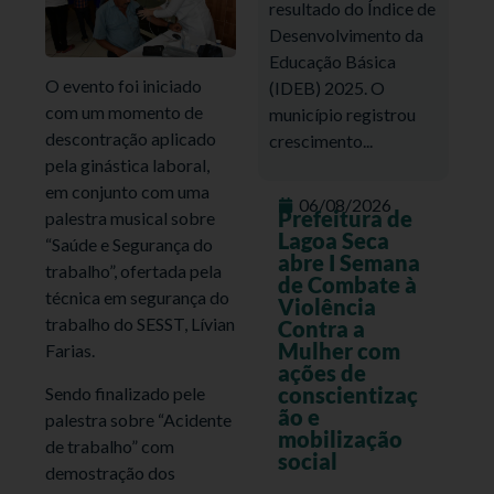
resultado do Índice de
Desenvolvimento da
Educação Básica
O evento foi iniciado
(IDEB) 2025. O
com um momento de
município registrou
descontração aplicado
crescimento...
pela ginástica laboral,
em conjunto com uma
06/08/2026
Prefeitura de
palestra musical sobre
Lagoa Seca
“Saúde e Segurança do
abre I Semana
trabalho”, ofertada pela
de Combate à
técnica em segurança do
Violência
trabalho do SESST, Lívian
Contra a
Mulher com
Farias.
ações de
conscientizaç
Sendo finalizado pele
ão e
palestra sobre “Acidente
mobilização
de trabalho” com
social
demostração dos