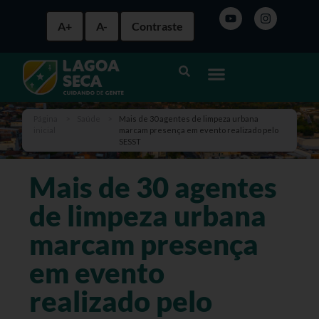
A+
A-
Contraste
Página
>
Saúde
>
Mais de 30 agentes de limpeza urbana
inicial
marcam presença em evento realizado pelo
SESST
Mais de 30 agentes
de limpeza urbana
marcam presença
em evento
realizado pelo