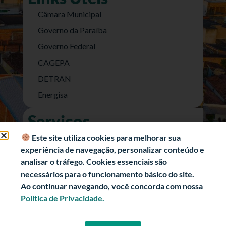
Câmara Municipal
Governo da Paraíba
Governo Federal
CAGEPA
DETRAN
Energisa
Serviços
Nota Fiscal Eletrônica
Este site utiliza cookies para melhorar sua
experiência de navegação, personalizar conteúdo e
e-SIC (Acesso a Informação)
analisar o tráfego. Cookies essenciais são
Transparência Fiscal
necessários para o funcionamento básico do site.
História
Ao continuar navegando, você concorda com nossa
Política de Privacidade.
Informações Turísticas
Politica de Privacidade