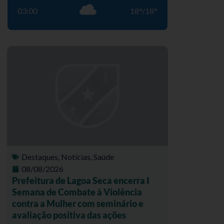
03:00
18
°
/
18
°
Destaques
,
Notícias
,
Saúde
08/08/2026
Prefeitura de Lagoa Seca encerra I
Semana de Combate à Violência
contra a Mulher com seminário e
avaliação positiva das ações