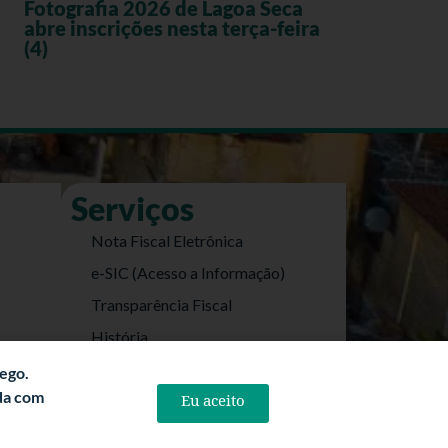
Fotografia 2026 de Lagoa Seca
abre inscrições nesta terça-feira
(4)
Serviços
Nota Fiscal Eletrônica
e-SIC (Acesso a Informação)
Transparência Fiscal
História
Informações Turísticas
fego.
rda com
Eu aceito
Politica de Privacidade