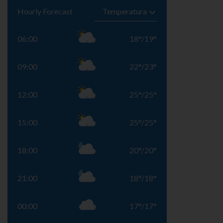
Hourly Forecast
06:00
18
°
/
19
°
09:00
22
°
/
23
°
12:00
25
°
/
25
°
15:00
25
°
/
25
°
18:00
20
°
/
20
°
21:00
18
°
/
18
°
00:00
17
°
/
17
°