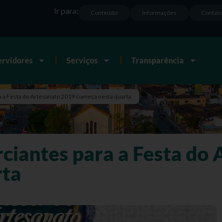
Ir para:
Conteúdo
Informações
Contat
ervidores
Serviços
Transparência
 a Festa do Artesanato 2019 começa nesta quarta
ciantes para a Festa do
rta