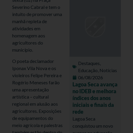
Severino Cabral e tem o
intuito de promover uma
manhã repleta de
atividades em
homenagem aos
agricultores do
município.
O poeta declamador
Destaques
,
Iponax Vila Nova e os
Educação
,
Notícias
violeiros Felipe Pereira e
06/08/2026
Rogério Meneses farão
Lagoa Seca avança
uma apresentação
no IDEB e melhora
artística – cultural
índices dos anos
regional em alusão aos
iniciais e finais da
agricultores. Exposições
rede
de equipamentos do
Lagoa Seca
meio agrícola e palestras
conquistou um novo
também estão dentro do
avanço na educação