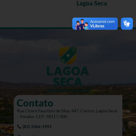
Lagoa Seca
Contato
Rua Cícero Faustino da Silva, 647, Centro, Lagoa Seca
– Paraíba. CEP: 58117-000
(83) 3366-1991