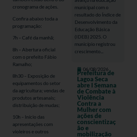
cronograma de ações.
municipal com o
resultado do Índice de
Confira abaixo toda a
Desenvolvimento da
programação:
Educação Básica
(IDEB) 2025. O
7h – Café da manhã;
município registrou
8h – Abertura oficial
crescimento...
com o prefeito Fábio
Ramalho;
06/08/2026
Prefeitura de
8h30 – Exposição de
Lagoa Seca
equipamentos do setor
abre I Semana
da agricultura; vendas de
de Combate à
Violência
produtos artesanais;
Contra a
distribuição de mudas;
Mulher com
ações de
10h – Início das
conscientizaç
apresentações com
ão e
violeiros e outros
mobilização