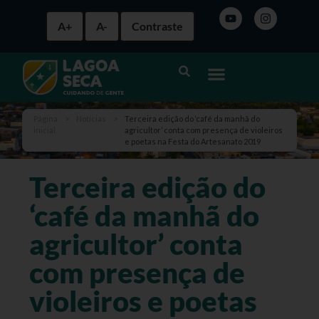
A+
A-
Contraste
Página
>
Notícias
>
Terceira edição do ‘café da manhã do
inicial
agricultor’ conta com presença de violeiros
e poetas na Festa do Artesanato 2019
Terceira edição do
‘café da manhã do
agricultor’ conta
com presença de
violeiros e poetas