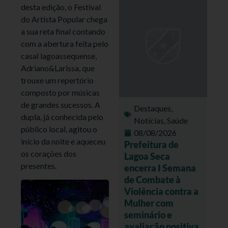
desta edição, o Festival
do Artista Popular chega
a sua reta final contando
com a abertura feita pelo
casal lagoassequense,
Adriano&Larissa, que
trouxe um repertório
composto por músicas
de grandes sucessos. A
Destaques
,
dupla, já conhecida pelo
Notícias
,
Saúde
público local, agitou o
08/08/2026
início da noite e aqueceu
Prefeitura de
os corações dos
Lagoa Seca
presentes.
encerra I Semana
de Combate à
Violência contra a
Mulher com
seminário e
avaliação positiva