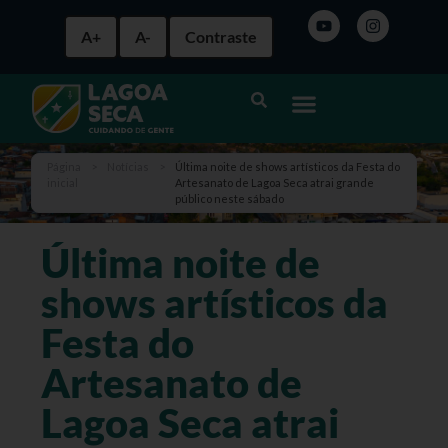
A+
A-
Contraste
Página
>
Notícias
>
Última noite de shows artísticos da Festa do
inicial
Artesanato de Lagoa Seca atrai grande
público neste sábado
Última noite de
shows artísticos da
Festa do
Artesanato de
Lagoa Seca atrai