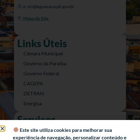
e-sic@lagoaseca.pb.gov.br
Mapa do Site
Links Úteis
Câmara Municipal
Governo da Paraíba
Governo Federal
CAGEPA
DETRAN
Energisa
Serviços
Nota Fiscal Eletrônica
Este site utiliza cookies para melhorar sua
experiência de navegação, personalizar conteúdo e
e-SIC (Acesso a Informação)