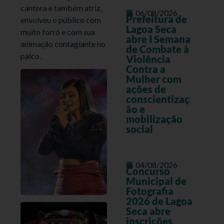
cantora e também atriz,
06/08/2026
Prefeitura de
envolveu o público com
Lagoa Seca
muito forró e com sua
abre I Semana
animação contagiante no
de Combate à
palco.
Violência
Contra a
Mulher com
ações de
conscientizaç
ão e
mobilização
social
04/08/2026
Concurso
Municipal de
Fotografia
2026 de Lagoa
Seca abre
inscrições