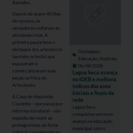
Ramalho.
Depois de quase 40 dias
de recesso, os
vereadores voltaram às
atividades hoje. A
primeira pauta teve o
destaque dos artesãos (e
Destaques
,
também artesãs) que
Educação
,
Notícias
expuseram e
06/08/2026
comercializaram suas
Lagoa Seca avança
peças na Feira do
no IDEB e melhora
Artesanato.
índices dos anos
iniciais e finais da
A Casa de Napoleão
rede
Coutinho – que passa por
Lagoa Seca
reforma estrutural – não
conquistou um novo
impediu de reunir as
avanço na educação
protagonistas da festa
municipal com o
cultural, coordenadores