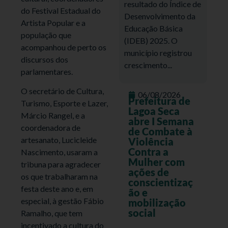
resultado do Índice de
do Festival Estadual do
Desenvolvimento da
Artista Popular e a
Educação Básica
população que
(IDEB) 2025. O
acompanhou de perto os
município registrou
discursos dos
crescimento...
parlamentares.
O secretário de Cultura,
06/08/2026
Prefeitura de
Turismo, Esporte e Lazer,
Lagoa Seca
Márcio Rangel, e a
abre I Semana
coordenadora de
de Combate à
artesanato, Lucicleide
Violência
Contra a
Nascimento, usaram a
Mulher com
tribuna para agradecer
ações de
os que trabalharam na
conscientizaç
festa deste ano e, em
ão e
especial, à gestão Fábio
mobilização
social
Ramalho, que tem
incentivado a cultura do