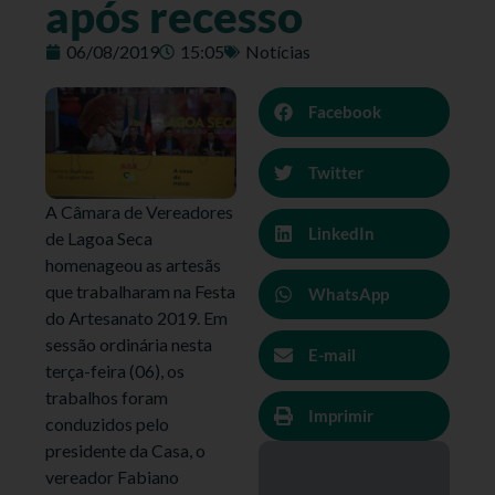
após recesso
06/08/2019
15:05
Notícias
Facebook
Twitter
A Câmara de Vereadores
LinkedIn
de Lagoa Seca
homenageou as artesãs
que trabalharam na Festa
WhatsApp
do Artesanato 2019. Em
sessão ordinária nesta
E-mail
terça-feira (06), os
trabalhos foram
Imprimir
conduzidos pelo
presidente da Casa, o
vereador Fabiano