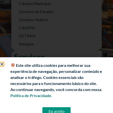
Câmara Municipal
Governo da Paraíba
Governo Federal
CAGEPA
DETRAN
Energisa
Serviços
Nota Fiscal Eletrônica
Este site utiliza cookies para melhorar sua
experiência de navegação, personalizar conteúdo e
e-SIC (Acesso a Informação)
analisar o tráfego. Cookies essenciais são
Transparência Fiscal
necessários para o funcionamento básico do site.
História
Ao continuar navegando, você concorda com nossa
Política de Privacidade.
Informações Turísticas
Politica de Privacidade
Eu aceito