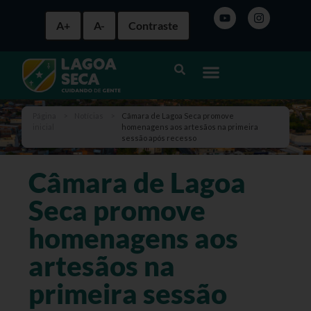
A+
A-
Contraste
Página
>
Notícias
>
Câmara de Lagoa Seca promove
inicial
homenagens aos artesãos na primeira
sessão após recesso
Câmara de Lagoa
Seca promove
homenagens aos
artesãos na
primeira sessão