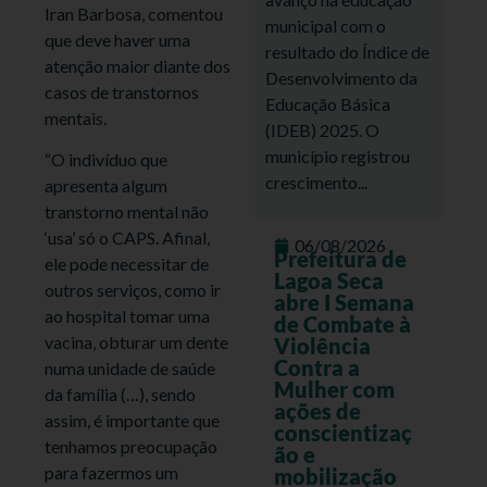
Iran Barbosa, comentou
municipal com o
que deve haver uma
resultado do Índice de
atenção maior diante dos
Desenvolvimento da
casos de transtornos
Educação Básica
mentais.
(IDEB) 2025. O
município registrou
“O indivíduo que
crescimento...
apresenta algum
transtorno mental não
‘usa’ só o CAPS. Afinal,
06/08/2026
Prefeitura de
ele pode necessitar de
Lagoa Seca
outros serviços, como ir
abre I Semana
ao hospital tomar uma
de Combate à
vacina, obturar um dente
Violência
Contra a
numa unidade de saúde
Mulher com
da família (…), sendo
ações de
assim, é importante que
conscientizaç
tenhamos preocupação
ão e
para fazermos um
mobilização