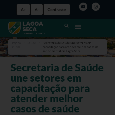
A+
A-
Contraste
Página
>
Saúde
>
Secretaria de Saúde une setores em
inicial
capacitação para atender melhor casos de
saúde mental em Lagoa Seca
Secretaria de Saúde
une setores em
capacitação para
atender melhor
casos de saúde