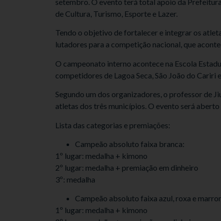
setembro. O evento terá total apoio da Prefeitu
de Cultura, Turismo, Esporte e Lazer.
Tendo o objetivo de fortalecer e integrar os atl
lutadores para a competição nacional, que aconte
O campeonato interno acontece na Escola Estadual 
competidores de Lagoa Seca, São João do Cariri e
Segundo um dos organizadores, o professor de Jiu 
atletas dos três municípios. O evento será aberto
Lista das categorias e premiações:
Campeão absoluto faixa branca:
1º lugar: medalha + kimono
2º lugar: medalha + premiação em dinheiro
3º: medalha
Campeão absoluto faixa azul, roxa e marro
1º lugar: medalha + kimono