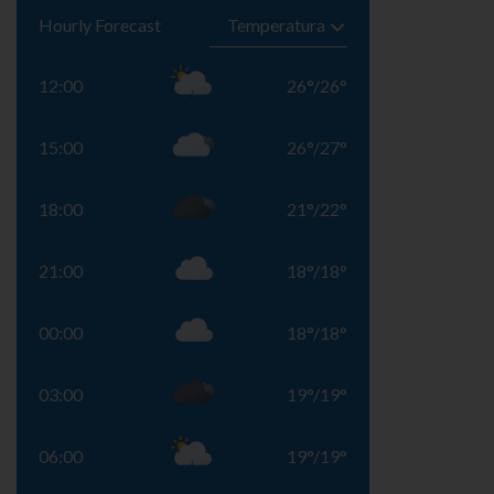
Hourly Forecast
12:00
26
°
/
26
°
15:00
26
°
/
27
°
18:00
21
°
/
22
°
21:00
18
°
/
18
°
00:00
18
°
/
18
°
03:00
19
°
/
19
°
06:00
19
°
/
19
°