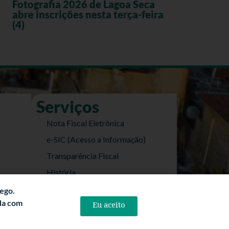
Fotografia 2026 de Lagoa Seca
abre inscrições nesta terça-feira
(4)
Serviços
Nota Fiscal Eletrônica
e-SIC (Acesso a Informação)
Transparência Fiscal
História
Informações Turísticas
fego.
rda com
Eu aceito
Politica de Privacidade