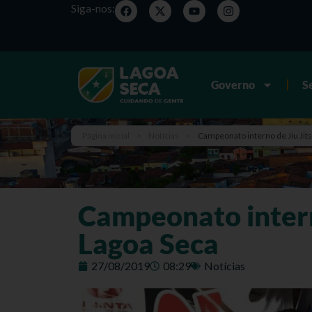
Siga-nos:
Governo
S
Página inicial
>
Notícias
>
Campeonato interno de Jiu Jits
Campeonato interno
Lagoa Seca
27/08/2019
08:29
Notícias