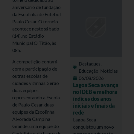
aniversário de fundação
da Escolinha de Futebol
Paulo Cesar. O torneio
acontece neste sábado
(14), no Estádio
Municipal O Titão, às
08h.
A competição contará
Destaques
,
com a participação de
Educação
,
Notícias
outras escolas de
06/08/2026
cidades vizinhas. Serão
Lagoa Seca avança
duas equipes
no IDEB e melhora
representando a Escola
índices dos anos
de Paulo Cesar, duas
iniciais e finais da
equipes da Escolinha
rede
Alvorada Campina
Lagoa Seca
Grande, uma equipe do
conquistou um novo
Corinthians de Lagoa de
avanço na educação