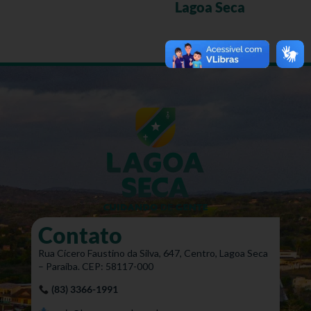
Lagoa Seca
Contato
Rua Cícero Faustino da Silva, 647, Centro, Lagoa Seca
– Paraíba. CEP: 58117-000
(83) 3366-1991