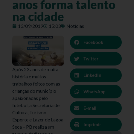
anos forma talento
na cidade
13/09/2019
15:03
Notícias
Facebook
Twitter
Após 23 anos de muita
LinkedIn
história e muitos
trabalhos feitos com as
crianças do município
WhatsApp
apaixonadas pelo
futebol, a Secretaria de
E-mail
Cultura, Turismo,
Esporte e Lazer de Lagoa
Imprimir
Seca – PB realiza um
torneio dedicado ao