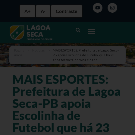
A+
A-
Contraste
Página
>
Notícias
>
MAIS ESPORTES: Prefeitura de Lagoa Seca-
inicial
PB apoia Escolinha de Futebol que há 23
anos forma talento na cidade
MAIS ESPORTES:
Prefeitura de Lagoa
Seca-PB apoia
Escolinha de
Futebol que há 23