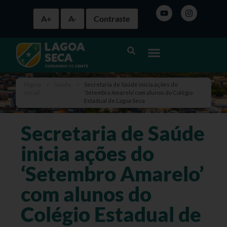
A+
A-
Contraste
Página
>
Saúde
>
Secretaria de Saúde inicia ações do
inicial
‘Setembro Amarelo’ com alunos do Colégio
Estadual de Lagoa Seca
Secretaria de Saúde
inicia ações do
‘Setembro Amarelo’
com alunos do
Colégio Estadual de