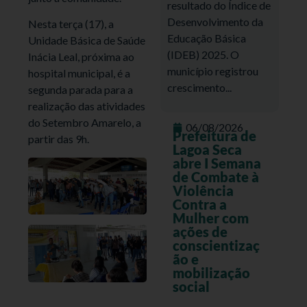
resultado do Índice de
Desenvolvimento da
Nesta terça (17), a
Educação Básica
Unidade Básica de Saúde
(IDEB) 2025. O
Inácia Leal, próxima ao
município registrou
hospital municipal, é a
crescimento...
segunda parada para a
realização das atividades
do Setembro Amarelo, a
06/08/2026
Prefeitura de
partir das 9h.
Lagoa Seca
abre I Semana
de Combate à
Violência
Contra a
Mulher com
ações de
conscientizaç
ão e
mobilização
social