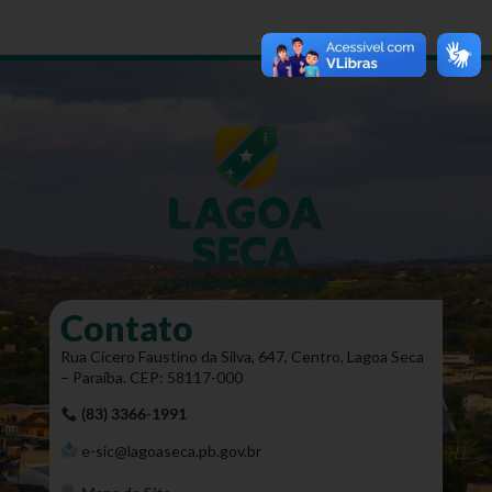
Contato
Rua Cícero Faustino da Silva, 647, Centro, Lagoa Seca
– Paraíba. CEP: 58117-000
(83) 3366-1991
e-sic@lagoaseca.pb.gov.br