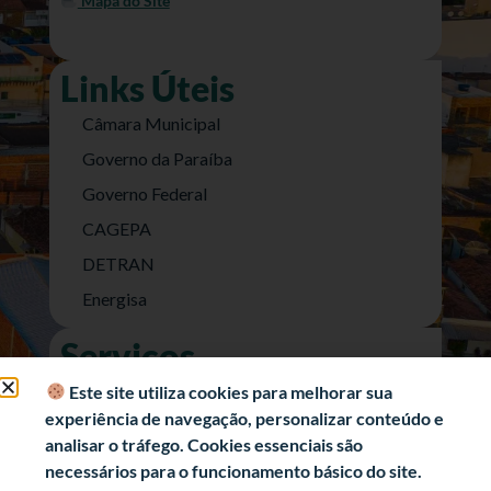
Mapa do Site
Links Úteis
Câmara Municipal
Governo da Paraíba
Governo Federal
CAGEPA
DETRAN
Energisa
Serviços
Nota Fiscal Eletrônica
Este site utiliza cookies para melhorar sua
experiência de navegação, personalizar conteúdo e
e-SIC (Acesso a Informação)
analisar o tráfego. Cookies essenciais são
Transparência Fiscal
necessários para o funcionamento básico do site.