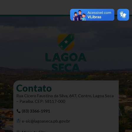
Contato
Rua Cícero Faustino da Silva, 647, Centro, Lagoa Seca
– Paraíba. CEP: 58117-000
(83) 3366-1991
e-sic@lagoaseca.pb.gov.br