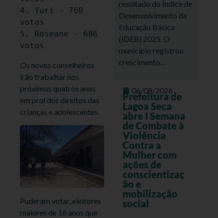
resultado do Índice de
4. Yuri - 760 
Desenvolvimento da
votos

Educação Básica
5. Roseane - 686 
(IDEB) 2025. O
município registrou
crescimento...
Os novos conselheiros
irão trabalhar nos
próximos quatros anos
06/08/2026
Prefeitura de
em prol dos direitos das
Lagoa Seca
crianças e adolescentes.
abre I Semana
de Combate à
Violência
Contra a
Mulher com
ações de
conscientizaç
ão e
mobilização
Puderam votar, eleitores
social
maiores de 16 anos que