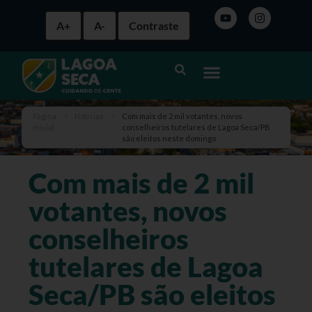
A+
A-
Contraste
Página
>
Notícias
>
Com mais de 2 mil votantes, novos
inicial
conselheiros tutelares de Lagoa Seca/PB
são eleitos neste domingo
Com mais de 2 mil
votantes, novos
conselheiros
tutelares de Lagoa
Seca/PB são eleitos