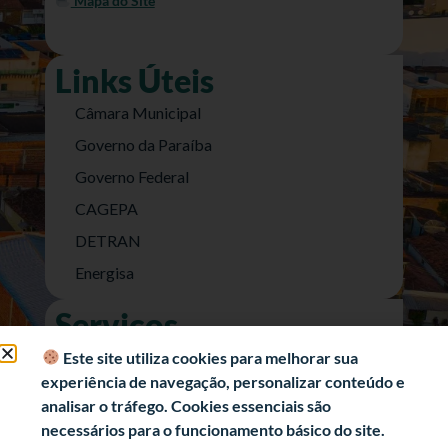
Mapa do Site
Links Úteis
Câmara Municipal
Governo da Paraíba
Governo Federal
CAGEPA
DETRAN
Energisa
Serviços
Nota Fiscal Eletrônica
Este site utiliza cookies para melhorar sua
experiência de navegação, personalizar conteúdo e
e-SIC (Acesso a Informação)
analisar o tráfego. Cookies essenciais são
Transparência Fiscal
necessários para o funcionamento básico do site.