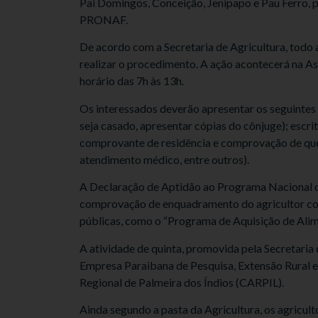
Pai Domingos, Conceição, Jenipapo e Pau Ferro, 
PRONAF.
De acordo com a Secretaria de Agricultura, todo ag
realizar o procedimento. A ação acontecerá na As
horário das 7h às 13h.
Os interessados deverão apresentar os seguinte
seja casado, apresentar cópias do cônjuge); escr
comprovante de residência e comprovação de que é 
atendimento médico, entre outros).
A Declaração de Aptidão ao Programa Nacional d
comprovação de enquadramento do agricultor com
públicas, como o “Programa de Aquisição de Alime
A atividade de quinta, promovida pela Secretaria
Empresa Paraibana de Pesquisa, Extensão Rural e
Regional de Palmeira dos Índios (CARPIL).
Ainda segundo a pasta da Agricultura, os agricul