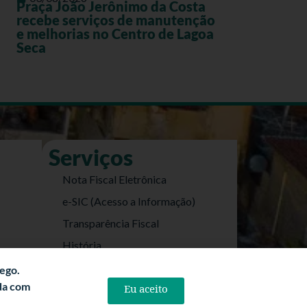
Praça João Jerônimo da Costa
recebe serviços de manutenção
e melhorias no Centro de Lagoa
Seca
Serviços
Nota Fiscal Eletrônica
e-SIC (Acesso a Informação)
Transparência Fiscal
História
Informações Turísticas
fego.
rda com
Eu aceito
Politica de Privacidade