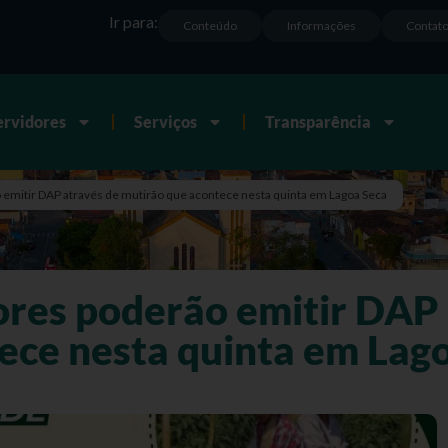
Ir para:
Conteúdo
Informações
Contat
ervidores
Serviços
Transparência
emitir DAP através de mutirão que acontece nesta quinta em Lagoa Seca
res poderão emitir DAP 
ece nesta quinta em Lag