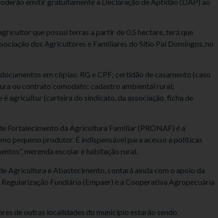
poderão emitir gratuitamente a Declaração de Aptidão (DAP) ao
ricultor que possui terras a partir de 0,5 hectare, terá que
sociação dos Agricultores e Familiares do Sítio Pai Domingos, no
s documentos em cópias: RG e CPF; certidão de casamento (caso
itura ou contrato comodato; cadastro ambiental rural;
agricultor (carteira do sindicato, da associação, ficha de
e Fortalecimento da Agricultura Familiar (PRONAF) é a
o pequeno produtor. É indispensável para acesso a políticas
ntos”, merenda escolar e habitação rural.
 de Agricultura e Abastecimento, contará ainda com o apoio da
 Regularização Fundiária (Empaer) e a Cooperativa Agropecuária
tores de outras localidades do município estarão sendo