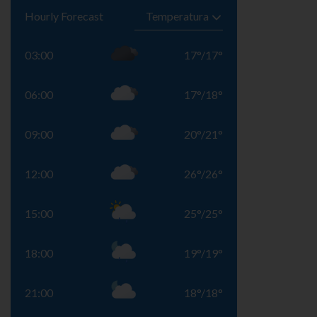
Hourly Forecast
03:00
17
°
/
17
°
06:00
17
°
/
18
°
09:00
20
°
/
21
°
12:00
26
°
/
26
°
15:00
25
°
/
25
°
18:00
19
°
/
19
°
21:00
18
°
/
18
°