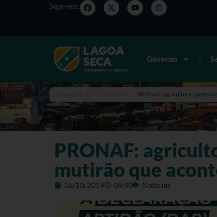
Siga-nos:
Governo
S
Página inicial
>
Notícias
>
PRONAF: agricultores poderão 
PRONAF: agriculto
mutirão que acont
16/10/2019
09:40
Notícias