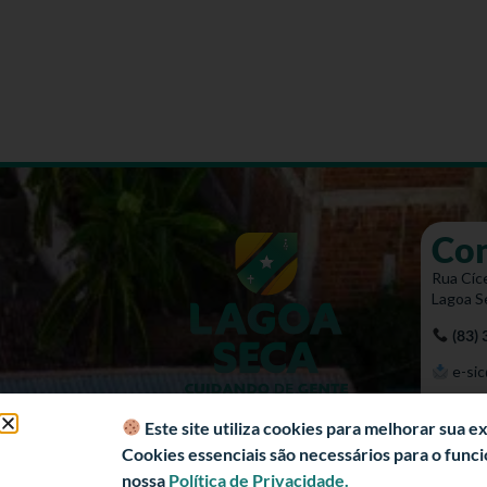
Co
Rua Cíce
Lagoa S
(83)
e-sic
Mapa 
Este site utiliza cookies para melhorar sua 
Cookies essenciais são necessários para o fun
nossa
Política de Privacidade.